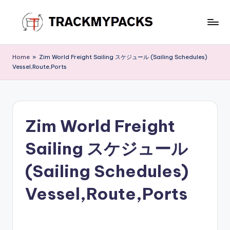
Skip
to
T
content
r
Home
»
Zim World Freight Sailing スケジュール (Sailing Schedules)
Vessel,Route,Ports
a
c
k
Zim World Freight
M
y
Sailing スケジュール
P
(Sailing Schedules)
a
Vessel,Route,Ports
c
k
s