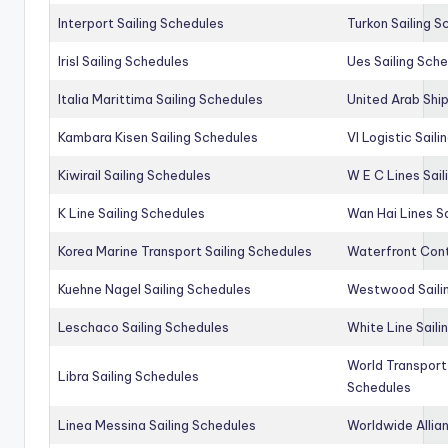
Interport Sailing Schedules
Turkon Sailing S
Irisl Sailing Schedules
Ues Sailing Sch
Italia Marittima Sailing Schedules
United Arab Ship
Kambara Kisen Sailing Schedules
Vl Logistic Sail
Kiwirail Sailing Schedules
W E C Lines Sail
K Line Sailing Schedules
Wan Hai Lines S
Korea Marine Transport Sailing Schedules
Waterfront Cont
Kuehne Nagel Sailing Schedules
Westwood Saili
Leschaco Sailing Schedules
White Line Saili
World Transport
Libra Sailing Schedules
Schedules
Linea Messina Sailing Schedules
Worldwide Allia