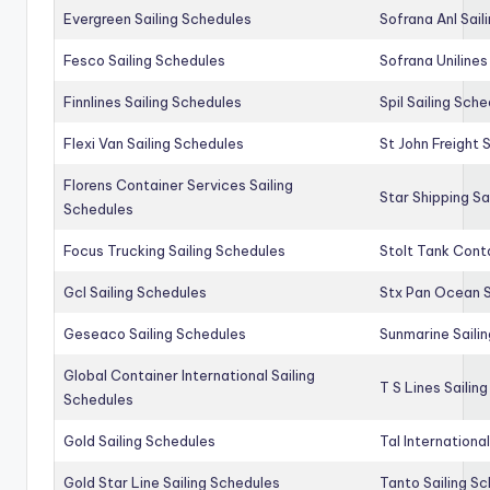
Evergreen Sailing Schedules
Sofrana Anl Sail
Fesco Sailing Schedules
Sofrana Unilines
Finnlines Sailing Schedules
Spil Sailing Sch
Flexi Van Sailing Schedules
St John Freight 
Florens Container Services Sailing
Star Shipping Sa
Schedules
Focus Trucking Sailing Schedules
Stolt Tank Conta
Gcl Sailing Schedules
Stx Pan Ocean S
Geseaco Sailing Schedules
Sunmarine Saili
Global Container International Sailing
T S Lines Sailin
Schedules
Gold Sailing Schedules
Tal Internationa
Gold Star Line Sailing Schedules
Tanto Sailing S