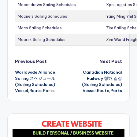
Macandrews Sailing Schedules
Xpo Logistics Sa
Macnels Sailing Schedules
Yang Ming Yml S
Macs Sailing Schedules
Zim Sailing Sch
Maersk Sailing Schedules
Zim World Freigh
Post
Previous Post
Next Post
Worldwide Alliance
Canadian National
navigation
Sailing スケジュール
Railway 항해 일정
(Sailing Schedules)
(Sailing Schedules)
Vessel,Route,Ports
Vessel,Route,Ports