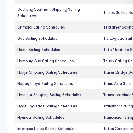
Gothong Southern Shipping Sailing
Tarros Sailing S
Schedules
Grimaldi Sailing Schedules
Textainer Sailin
Gvc Sailing Schedules
Tis Logistic Sai
Haian Sailing Schedules
Tote Maritime S
Hamburg Sud Sailing Schedules
Touax Sailing S
Hanjin Shipping Sailing Schedules
Trailer Bridge S
Hapag Lloyd Sailing Schedules
Trans Asia Saili
Heung A Shipping Sailing Schedules
Transcontainer 
Hyde Logistics Sailing Schedules
Transmar Sailin
Hyundai Sailing Schedules
Transvision Ship
Interasia Lines Sailing Schedules
Triton Container