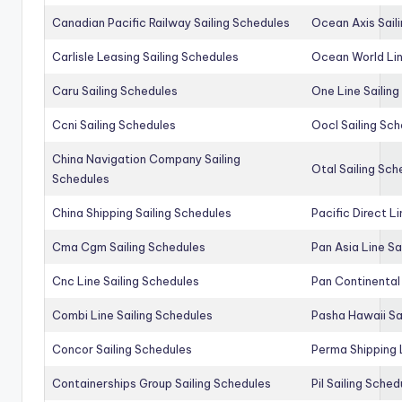
Canadian Pacific Railway Sailing Schedules
Ocean Axis Sail
Carlisle Leasing Sailing Schedules
Ocean World Lin
Caru Sailing Schedules
One Line Sailin
Ccni Sailing Schedules
Oocl Sailing Sc
China Navigation Company Sailing
Otal Sailing Sch
Schedules
China Shipping Sailing Schedules
Pacific Direct L
Cma Cgm Sailing Schedules
Pan Asia Line Sa
Cnc Line Sailing Schedules
Pan Continental 
Combi Line Sailing Schedules
Pasha Hawaii Sa
Concor Sailing Schedules
Perma Shipping 
Containerships Group Sailing Schedules
Pil Sailing Sched