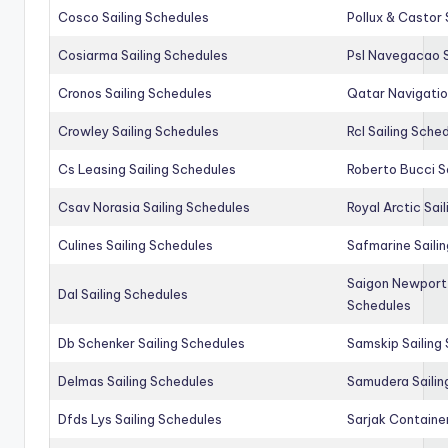
Cosco Sailing Schedules
Pollux & Castor 
Cosiarma Sailing Schedules
Psl Navegacao S
Cronos Sailing Schedules
Qatar Navigatio
Crowley Sailing Schedules
Rcl Sailing Sche
Cs Leasing Sailing Schedules
Roberto Bucci S
Csav Norasia Sailing Schedules
Royal Arctic Sai
Culines Sailing Schedules
Safmarine Saili
Saigon Newport 
Dal Sailing Schedules
Schedules
Db Schenker Sailing Schedules
Samskip Sailing
Delmas Sailing Schedules
Samudera Sailin
Dfds Lys Sailing Schedules
Sarjak Container