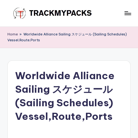
Skip
to
T
content
r
Home
»
Worldwide Alliance Sailing スケジュール (Sailing Schedules)
Vessel,Route,Ports
a
c
k
Worldwide Alliance
M
y
Sailing スケジュール
P
(Sailing Schedules)
a
Vessel,Route,Ports
c
k
s