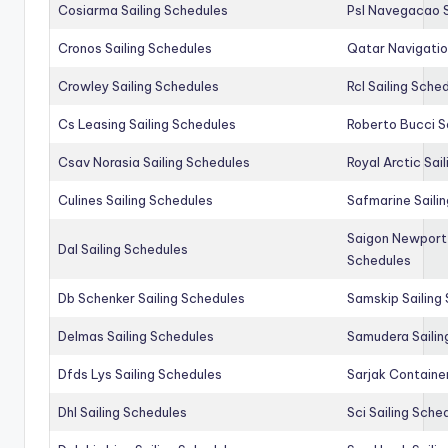
Cosiarma Sailing Schedules
Psl Navegacao S
Cronos Sailing Schedules
Qatar Navigatio
Crowley Sailing Schedules
Rcl Sailing Sche
Cs Leasing Sailing Schedules
Roberto Bucci S
Csav Norasia Sailing Schedules
Royal Arctic Sai
Culines Sailing Schedules
Safmarine Saili
Saigon Newport 
Dal Sailing Schedules
Schedules
Db Schenker Sailing Schedules
Samskip Sailing
Delmas Sailing Schedules
Samudera Sailin
Dfds Lys Sailing Schedules
Sarjak Container
Dhl Sailing Schedules
Sci Sailing Sche