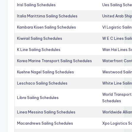
Irisl Sailing Schedules
Ues Sailing Sch
Italia Marittima Sailing Schedules
United Arab Ship
Kambara Kisen Sailing Schedules
Vl Logistic Sail
Kiwirail Sailing Schedules
W E C Lines Sail
K Line Sailing Schedules
Wan Hai Lines S
Korea Marine Transport Sailing Schedules
Waterfront Cont
Kuehne Nagel Sailing Schedules
Westwood Saili
Leschaco Sailing Schedules
White Line Saili
World Transport
Libra Sailing Schedules
Schedules
Linea Messina Sailing Schedules
Worldwide Allia
Macandrews Sailing Schedules
Xpo Logistics Sa