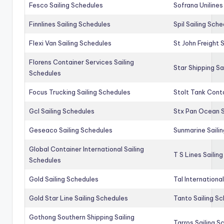
Fesco Sailing Schedules
Sofrana Unilines
Finnlines Sailing Schedules
Spil Sailing Sch
Flexi Van Sailing Schedules
St John Freight 
Florens Container Services Sailing
Star Shipping Sa
Schedules
Focus Trucking Sailing Schedules
Stolt Tank Conta
Gcl Sailing Schedules
Stx Pan Ocean S
Geseaco Sailing Schedules
Sunmarine Saili
Global Container International Sailing
T S Lines Sailin
Schedules
Gold Sailing Schedules
Tal Internationa
Gold Star Line Sailing Schedules
Tanto Sailing S
Gothong Southern Shipping Sailing
Tarros Sailing S