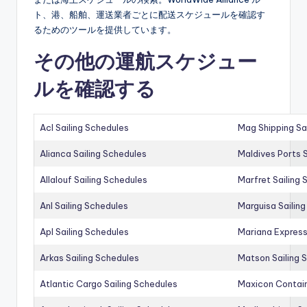
ト、港、船舶、運送業者ごとに配送スケジュールを確認す
るためのツールを提供しています。
その他の運航スケジュー
ルを確認する
Acl Sailing Schedules
Mag Shipping Sa
Alianca Sailing Schedules
Maldives Ports S
Allalouf Sailing Schedules
Marfret Sailing
Anl Sailing Schedules
Marguisa Sailin
Apl Sailing Schedules
Mariana Express
Arkas Sailing Schedules
Matson Sailing 
Atlantic Cargo Sailing Schedules
Maxicon Contain