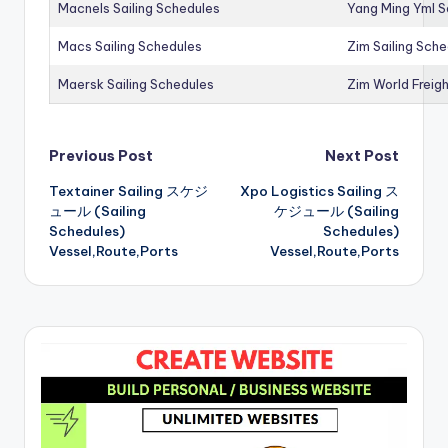
Macnels Sailing Schedules
Yang Ming Yml S
Macs Sailing Schedules
Zim Sailing Sch
Maersk Sailing Schedules
Zim World Freigh
Post
Previous Post
Next Post
Textainer Sailing スケジ
Xpo Logistics Sailing ス
navigation
ュール (Sailing
ケジュール (Sailing
Schedules)
Schedules)
Vessel,Route,Ports
Vessel,Route,Ports