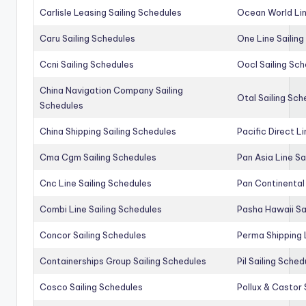
Carlisle Leasing Sailing Schedules
Ocean World Lin
Caru Sailing Schedules
One Line Sailin
Ccni Sailing Schedules
Oocl Sailing Sc
China Navigation Company Sailing
Otal Sailing Sch
Schedules
China Shipping Sailing Schedules
Pacific Direct L
Cma Cgm Sailing Schedules
Pan Asia Line Sa
Cnc Line Sailing Schedules
Pan Continental 
Combi Line Sailing Schedules
Pasha Hawaii Sa
Concor Sailing Schedules
Perma Shipping 
Containerships Group Sailing Schedules
Pil Sailing Sched
Cosco Sailing Schedules
Pollux & Castor 