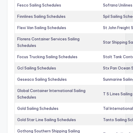
Fesco Sailing Schedules
Sofrana Unilines
Finnlines Sailing Schedules
Spil Sailing Sch
Flexi Van Sailing Schedules
St John Freight 
Florens Container Services Sailing
Star Shipping Sa
Schedules
Focus Trucking Sailing Schedules
Stolt Tank Conta
Gcl Sailing Schedules
Stx Pan Ocean S
Geseaco Sailing Schedules
Sunmarine Saili
Global Container International Sailing
T S Lines Sailin
Schedules
Gold Sailing Schedules
Tal Internationa
Gold Star Line Sailing Schedules
Tanto Sailing S
Gothong Southern Shipping Sailing