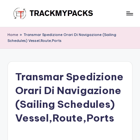
Skip
to
T
content
r
Home
»
Transmar Spedizione Orari Di Navigazione (Sailing
Schedules) Vessel,Route,Ports
a
c
k
Transmar Spedizione
M
y
Orari Di Navigazione
P
(Sailing Schedules)
a
Vessel,Route,Ports
c
k
s