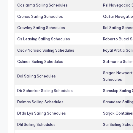
Cosiarma Sailing Schedules
Psl Navegacao S
Cronos Sailing Schedules
Qatar Navigatio
Crowley Sailing Schedules
Rcl Sailing Sche
Cs Leasing Sailing Schedules
Roberto Bucci S
Csav Norasia Sailing Schedules
Royal Arctic Sai
Culines Sailing Schedules
Safmarine Saili
Saigon Newport 
Dal Sailing Schedules
Schedules
Db Schenker Sailing Schedules
Samskip Sailing
Delmas Sailing Schedules
Samudera Sailin
Dfds Lys Sailing Schedules
Sarjak Container
Dhl Sailing Schedules
Sci Sailing Sche