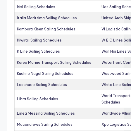
Irisl Sailing Schedules
Ues Sailing Sch
Italia Marittima Sailing Schedules
United Arab Ship
Kambara Kisen Sailing Schedules
Vl Logistic Sail
Kiwirail Sailing Schedules
W E C Lines Sail
K Line Sailing Schedules
Wan Hai Lines S
Korea Marine Transport Sailing Schedules
Waterfront Cont
Kuehne Nagel Sailing Schedules
Westwood Saili
Leschaco Sailing Schedules
White Line Saili
World Transport
Libra Sailing Schedules
Schedules
Linea Messina Sailing Schedules
Worldwide Allia
Macandrews Sailing Schedules
Xpo Logistics Sa