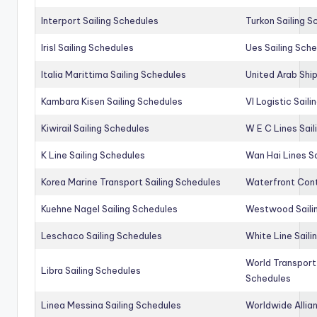
Interport Sailing Schedules
Turkon Sailing S
Irisl Sailing Schedules
Ues Sailing Sch
Italia Marittima Sailing Schedules
United Arab Ship
Kambara Kisen Sailing Schedules
Vl Logistic Sail
Kiwirail Sailing Schedules
W E C Lines Sail
K Line Sailing Schedules
Wan Hai Lines S
Korea Marine Transport Sailing Schedules
Waterfront Cont
Kuehne Nagel Sailing Schedules
Westwood Saili
Leschaco Sailing Schedules
White Line Saili
World Transport
Libra Sailing Schedules
Schedules
Linea Messina Sailing Schedules
Worldwide Allia