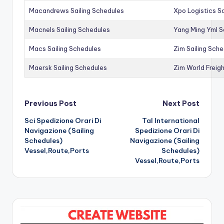
Macandrews Sailing Schedules
Xpo Logistics Sa
Macnels Sailing Schedules
Yang Ming Yml S
Macs Sailing Schedules
Zim Sailing Sch
Maersk Sailing Schedules
Zim World Freigh
Post
Previous Post
Next Post
Sci Spedizione Orari Di
Tal International
navigation
Navigazione (Sailing
Spedizione Orari Di
Schedules)
Navigazione (Sailing
Vessel,Route,Ports
Schedules)
Vessel,Route,Ports