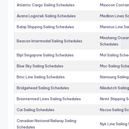
Atlantic Cargo Sailing Schedules
Maxicon Contain
Avana Logistek Sailing Schedules
Medkon Lines Sa
Balaji Shipping Sailing Schedules
Meratus Line Sa
Minsheng Ocean 
Beacon Intermodal Sailing Schedules
Schedules
Blpl Singapore Sailing Schedules
Mol Sailing Sche
Blue Sky Sailing Schedules
Msc Sailing Sch
Bmc Line Sailing Schedules
Namsung Sailing
Bridgehead Sailing Schedules
Niledutch Sailin
Brointermed Lines Sailing Schedules
Nirint Shipping 
Cai Sailing Schedules
Nscsa Sailing S
Canadian National Railway Sailing
Nyk Line Sailing
Schedules