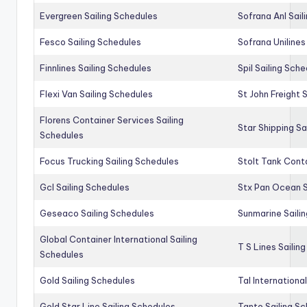
Evergreen Sailing Schedules
Sofrana Anl Sail
Fesco Sailing Schedules
Sofrana Unilines
Finnlines Sailing Schedules
Spil Sailing Sch
Flexi Van Sailing Schedules
St John Freight 
Florens Container Services Sailing
Star Shipping Sa
Schedules
Focus Trucking Sailing Schedules
Stolt Tank Conta
Gcl Sailing Schedules
Stx Pan Ocean S
Geseaco Sailing Schedules
Sunmarine Saili
Global Container International Sailing
T S Lines Sailin
Schedules
Gold Sailing Schedules
Tal Internationa
Gold Star Line Sailing Schedules
Tanto Sailing S