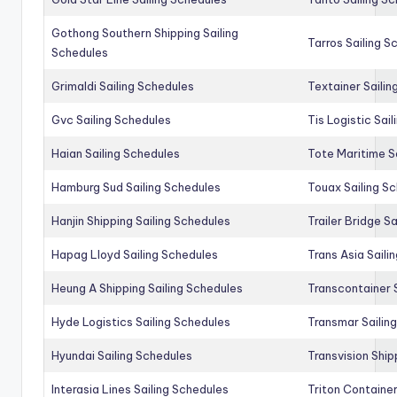
Gothong Southern Shipping Sailing
Tarros Sailing S
Schedules
Grimaldi Sailing Schedules
Textainer Sailin
Gvc Sailing Schedules
Tis Logistic Sai
Haian Sailing Schedules
Tote Maritime S
Hamburg Sud Sailing Schedules
Touax Sailing S
Hanjin Shipping Sailing Schedules
Trailer Bridge S
Hapag Lloyd Sailing Schedules
Trans Asia Saili
Heung A Shipping Sailing Schedules
Transcontainer 
Hyde Logistics Sailing Schedules
Transmar Sailin
Hyundai Sailing Schedules
Transvision Ship
Interasia Lines Sailing Schedules
Triton Container