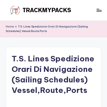
Skip
to
T
content
r
Home
»
T.S. Lines Spedizione Orari Di Navigazione (Sailing
Schedules) Vessel,Route,Ports
a
c
k
T.S. Lines Spedizione
M
y
Orari Di Navigazione
P
(Sailing Schedules)
a
Vessel,Route,Ports
c
k
s