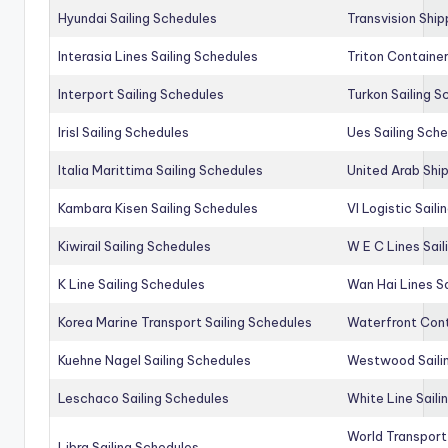
Hyundai Sailing Schedules
Transvision Ship
Interasia Lines Sailing Schedules
Triton Container
Interport Sailing Schedules
Turkon Sailing S
Irisl Sailing Schedules
Ues Sailing Sch
Italia Marittima Sailing Schedules
United Arab Ship
Kambara Kisen Sailing Schedules
Vl Logistic Sail
Kiwirail Sailing Schedules
W E C Lines Sail
K Line Sailing Schedules
Wan Hai Lines S
Korea Marine Transport Sailing Schedules
Waterfront Cont
Kuehne Nagel Sailing Schedules
Westwood Saili
Leschaco Sailing Schedules
White Line Saili
World Transport
Libra Sailing Schedules