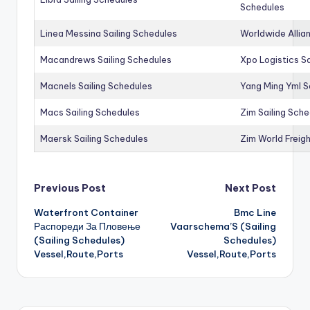
Schedules
Linea Messina Sailing Schedules
Worldwide Allia
Macandrews Sailing Schedules
Xpo Logistics Sa
Macnels Sailing Schedules
Yang Ming Yml S
Macs Sailing Schedules
Zim Sailing Sch
Maersk Sailing Schedules
Zim World Freigh
Post
Previous Post
Next Post
Waterfront Container
Bmc Line
navigation
Распореди За Пловење
Vaarschema’S (Sailing
(Sailing Schedules)
Schedules)
Vessel,Route,Ports
Vessel,Route,Ports