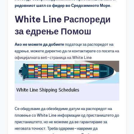
редовниот шатл со фидер во Средоземното Море.
White Line Распореди
за едрење Помош
Ако не можете да добиете
податоци за распоредот на
едрење, можете директно да ги контактирате со посета
на
официјалната веб-страница на White Line
Се обидуваме да обезбедиме датум на распоредот на
пловење со White Line информации од пристаништето до
пристаништето, но не можеме да ве гарантираме за
неговата точност. Треба одвреме-навреме да