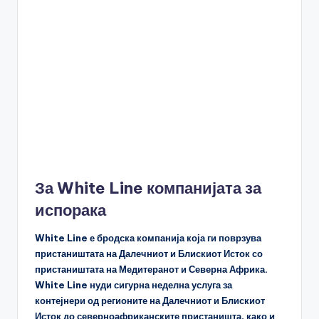
За White Line компанијата за
испорака
White Line е бродска компанија која ги поврзува
пристаништата на Далечниот и Блискиот Исток со
пристаништата на Медитеранот и Северна Африка.
White Line нуди сигурна неделна услуга за
контејнери од регионите на Далечниот и Блискиот
Исток до северноафриканските пристаништа, како и