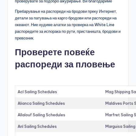
проверувате за подобро ажурирање. Ви благодариме
Пребарување на распореди на бродови преку Интернет,
детали за патувања на карго бродови или распореди на
океанот. Ние нудиме алатки за проверка на White Line
распоредите за испорака по рути, пристаништа, бродови и
превозник.
Проверете повеќе
распореди за пловење
Acl Sailing Schedules
Mag Shipping Sa
Alianca Sailing Schedules
Maldives Ports S
Allalouf Sailing Schedules
Marfret Sailing
Anl Sailing Schedules
Marguisa Sailin