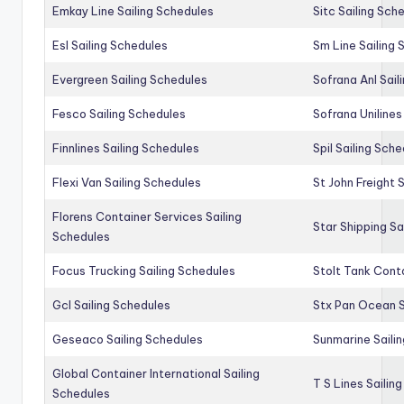
Emkay Line Sailing Schedules
Sitc Sailing Sch
Esl Sailing Schedules
Sm Line Sailing
Evergreen Sailing Schedules
Sofrana Anl Sail
Fesco Sailing Schedules
Sofrana Unilines
Finnlines Sailing Schedules
Spil Sailing Sch
Flexi Van Sailing Schedules
St John Freight 
Florens Container Services Sailing
Star Shipping Sa
Schedules
Focus Trucking Sailing Schedules
Stolt Tank Conta
Gcl Sailing Schedules
Stx Pan Ocean S
Geseaco Sailing Schedules
Sunmarine Saili
Global Container International Sailing
T S Lines Sailin
Schedules