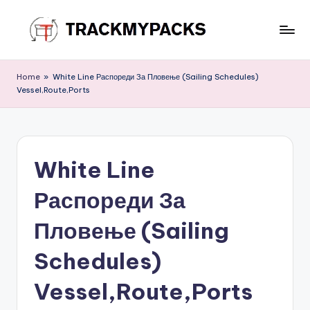
Skip
to
T
content
r
Home
»
White Line Распореди За Пловење (Sailing Schedules)
Vessel,Route,Ports
a
c
k
White Line
M
y
Распореди За
P
Пловење (Sailing
a
Schedules)
c
k
Vessel,Route,Ports
s