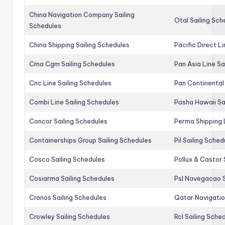
China Navigation Company Sailing
Otal Sailing Sch
Schedules
China Shipping Sailing Schedules
Pacific Direct L
Cma Cgm Sailing Schedules
Pan Asia Line Sa
Cnc Line Sailing Schedules
Pan Continental 
Combi Line Sailing Schedules
Pasha Hawaii Sa
Concor Sailing Schedules
Perma Shipping 
Containerships Group Sailing Schedules
Pil Sailing Sched
Cosco Sailing Schedules
Pollux & Castor 
Cosiarma Sailing Schedules
Psl Navegacao S
Cronos Sailing Schedules
Qatar Navigatio
Crowley Sailing Schedules
Rcl Sailing Sche