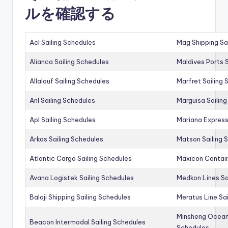
ルを確認する
Acl Sailing Schedules
Mag Shipping Sa
Alianca Sailing Schedules
Maldives Ports S
Allalouf Sailing Schedules
Marfret Sailing
Anl Sailing Schedules
Marguisa Sailin
Apl Sailing Schedules
Mariana Express
Arkas Sailing Schedules
Matson Sailing 
Atlantic Cargo Sailing Schedules
Maxicon Contain
Avana Logistek Sailing Schedules
Medkon Lines Sa
Balaji Shipping Sailing Schedules
Meratus Line Sa
Minsheng Ocean 
Beacon Intermodal Sailing Schedules
Schedules