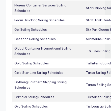
Florens Container Services Sailing
Star Shipping Sa
Schedules
Focus Trucking Sailing Schedules
Stolt Tank Conta
Gcl Sailing Schedules
Stx Pan Ocean S
Geseaco Sailing Schedules
Sunmarine Saili
Global Container International Sailing
T S Lines Sailin
Schedules
Gold Sailing Schedules
Tal Internationa
Gold Star Line Sailing Schedules
Tanto Sailing S
Gothong Southern Shipping Sailing
Tarros Sailing S
Schedules
Grimaldi Sailing Schedules
Textainer Sailin
Gvc Sailing Schedules
Tis Logistic Sai