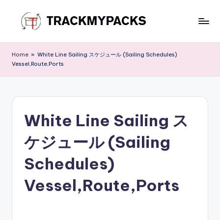
Skip
to
T
content
r
Home
»
White Line Sailing スケジュール (Sailing Schedules)
Vessel,Route,Ports
a
c
k
White Line Sailing ス
M
y
ケジュール (Sailing
P
Schedules)
a
Vessel,Route,Ports
c
k
s