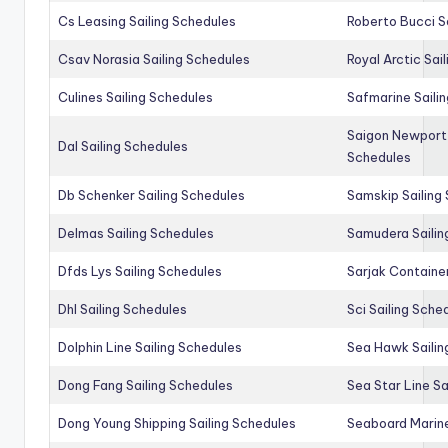
Cs Leasing Sailing Schedules
Roberto Bucci S
Csav Norasia Sailing Schedules
Royal Arctic Sai
Culines Sailing Schedules
Safmarine Saili
Saigon Newport 
Dal Sailing Schedules
Schedules
Db Schenker Sailing Schedules
Samskip Sailing
Delmas Sailing Schedules
Samudera Sailin
Dfds Lys Sailing Schedules
Sarjak Container
Dhl Sailing Schedules
Sci Sailing Sche
Dolphin Line Sailing Schedules
Sea Hawk Sailin
Dong Fang Sailing Schedules
Sea Star Line Sa
Dong Young Shipping Sailing Schedules
Seaboard Marine