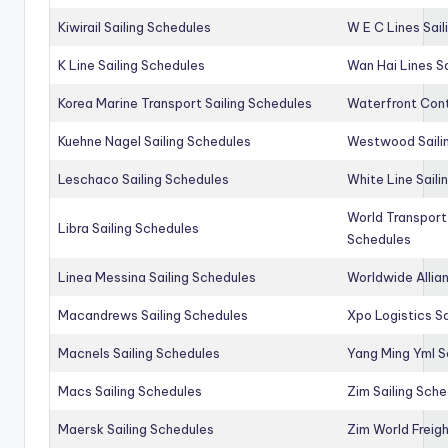
Kiwirail Sailing Schedules
W E C Lines Sail
K Line Sailing Schedules
Wan Hai Lines S
Korea Marine Transport Sailing Schedules
Waterfront Cont
Kuehne Nagel Sailing Schedules
Westwood Saili
Leschaco Sailing Schedules
White Line Saili
World Transport
Libra Sailing Schedules
Schedules
Linea Messina Sailing Schedules
Worldwide Allia
Macandrews Sailing Schedules
Xpo Logistics Sa
Macnels Sailing Schedules
Yang Ming Yml S
Macs Sailing Schedules
Zim Sailing Sch
Maersk Sailing Schedules
Zim World Freigh