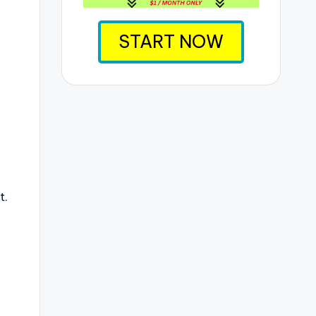
START NOW
t.