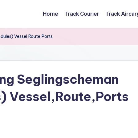
Home
Track Courier
Track Airca
dules) Vessel,Route,Ports
ing Seglingscheman
s) Vessel,Route,Ports