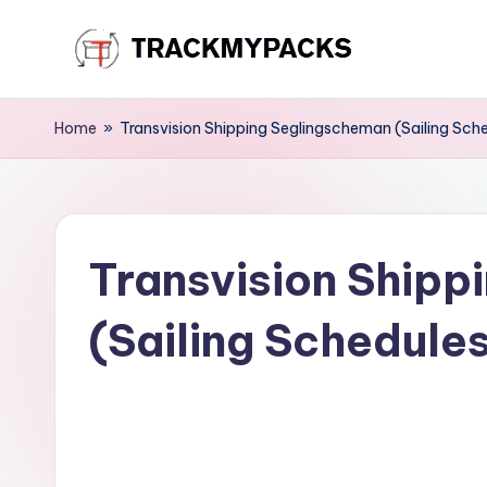
Skip
T
to
content
r
Home
»
Transvision Shipping Seglingscheman (Sailing Sche
a
c
Transvision Shipp
k
M
(Sailing Schedule
y
P
a