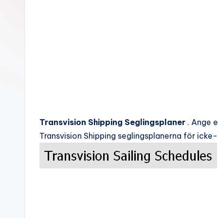
c
k
s
Transvision Shipping Seglingsplaner
. Ange e
Transvision Shipping seglingsplanerna för icke-