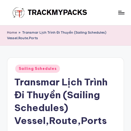
Skip
to
T
content
r
Home
»
Transmar Lịch Trình Đi Thuyền (Sailing Schedules)
Vessel,Route,Ports
a
c
k
Posted
M
Sailing Schedules
in
Transmar Lịch Trình
y
P
Đi Thuyền (Sailing
a
Schedules)
c
Vessel,Route,Ports
k
s