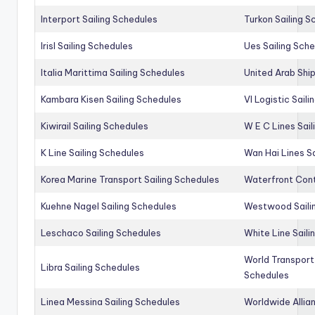
Interport Sailing Schedules
Turkon Sailing S
Irisl Sailing Schedules
Ues Sailing Sch
Italia Marittima Sailing Schedules
United Arab Ship
Kambara Kisen Sailing Schedules
Vl Logistic Sail
Kiwirail Sailing Schedules
W E C Lines Sail
K Line Sailing Schedules
Wan Hai Lines S
Korea Marine Transport Sailing Schedules
Waterfront Cont
Kuehne Nagel Sailing Schedules
Westwood Saili
Leschaco Sailing Schedules
White Line Saili
World Transport
Libra Sailing Schedules
Schedules
Linea Messina Sailing Schedules
Worldwide Allia