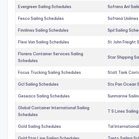
Evergreen Sailing Schedules
Sofrana Anl Sail
Fesco Sailing Schedules
Sofrana Unilines
Finnlines Sailing Schedules
Spil Sailing Sch
Flexi Van Sailing Schedules
St John Freight 
Florens Container Services Sailing
Star Shipping Sa
Schedules
Focus Trucking Sailing Schedules
Stolt Tank Conta
Gcl Sailing Schedules
Stx Pan Ocean S
Geseaco Sailing Schedules
Sunmarine Saili
Global Container International Sailing
T S Lines Sailin
Schedules
Gold Sailing Schedules
Tal Internationa
Gold Star Line Sailing Schedules
Tanto Sailing S