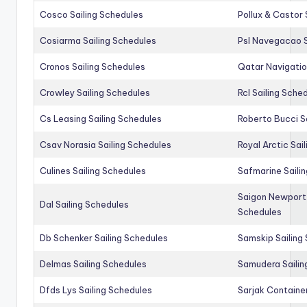
Cosco Sailing Schedules
Pollux & Castor 
Cosiarma Sailing Schedules
Psl Navegacao S
Cronos Sailing Schedules
Qatar Navigatio
Crowley Sailing Schedules
Rcl Sailing Sche
Cs Leasing Sailing Schedules
Roberto Bucci S
Csav Norasia Sailing Schedules
Royal Arctic Sai
Culines Sailing Schedules
Safmarine Saili
Saigon Newport 
Dal Sailing Schedules
Schedules
Db Schenker Sailing Schedules
Samskip Sailing
Delmas Sailing Schedules
Samudera Sailin
Dfds Lys Sailing Schedules
Sarjak Container