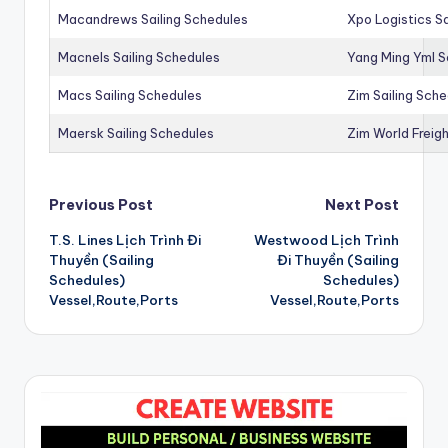
Macandrews Sailing Schedules
Xpo Logistics Sa
Macnels Sailing Schedules
Yang Ming Yml S
Macs Sailing Schedules
Zim Sailing Sch
Maersk Sailing Schedules
Zim World Freigh
Post
Previous Post
Next Post
T.S. Lines Lịch Trình Đi
Westwood Lịch Trình
navigation
Thuyền (Sailing
Đi Thuyền (Sailing
Schedules)
Schedules)
Vessel,Route,Ports
Vessel,Route,Ports