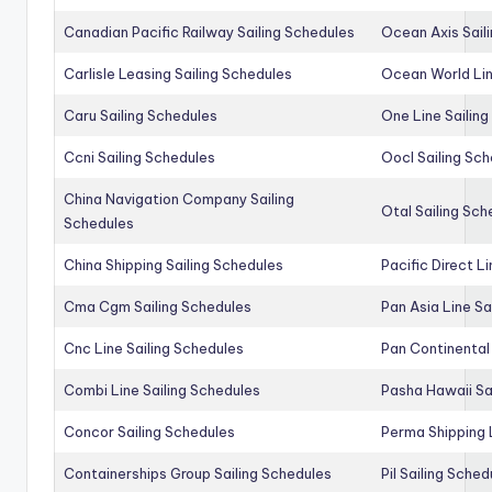
Canadian Pacific Railway Sailing Schedules
Ocean Axis Sail
Carlisle Leasing Sailing Schedules
Ocean World Lin
Caru Sailing Schedules
One Line Sailin
Ccni Sailing Schedules
Oocl Sailing Sc
China Navigation Company Sailing
Otal Sailing Sch
Schedules
China Shipping Sailing Schedules
Pacific Direct L
Cma Cgm Sailing Schedules
Pan Asia Line Sa
Cnc Line Sailing Schedules
Pan Continental 
Combi Line Sailing Schedules
Pasha Hawaii Sa
Concor Sailing Schedules
Perma Shipping 
Containerships Group Sailing Schedules
Pil Sailing Sched