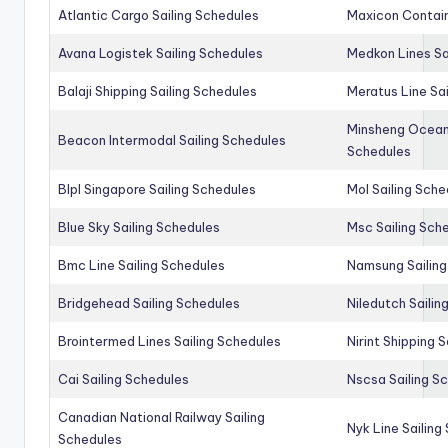
Atlantic Cargo Sailing Schedules
Maxicon Contain
Avana Logistek Sailing Schedules
Medkon Lines Sa
Balaji Shipping Sailing Schedules
Meratus Line Sa
Minsheng Ocean 
Beacon Intermodal Sailing Schedules
Schedules
Blpl Singapore Sailing Schedules
Mol Sailing Sche
Blue Sky Sailing Schedules
Msc Sailing Sch
Bmc Line Sailing Schedules
Namsung Sailing
Bridgehead Sailing Schedules
Niledutch Sailin
Brointermed Lines Sailing Schedules
Nirint Shipping 
Cai Sailing Schedules
Nscsa Sailing S
Canadian National Railway Sailing
Nyk Line Sailing
Schedules