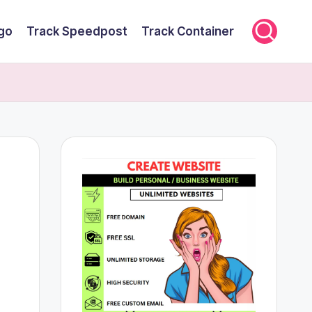
rgo
Track Speedpost
Track Container