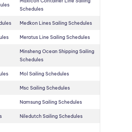
Maxicon Container Line Sailing
dules
Schedules
dules
Medkon Lines Sailing Schedules
ules
Meratus Line Sailing Schedules
Minsheng Ocean Shipping Sailing
Schedules
ules
Mol Sailing Schedules
Msc Sailing Schedules
Namsung Sailing Schedules
s
Niledutch Sailing Schedules