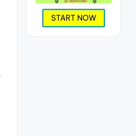
START NOW
r