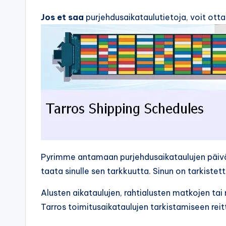
Jos et saa
purjehdusaikataulutietoja, voit ott
Pyrimme antamaan purjehdusaikataulujen päi
taata sinulle sen tarkkuutta. Sinun on tarkiste
Alusten aikataulujen, rahtialusten matkojen ta
Tarros toimitusaikataulujen tarkistamiseen reit