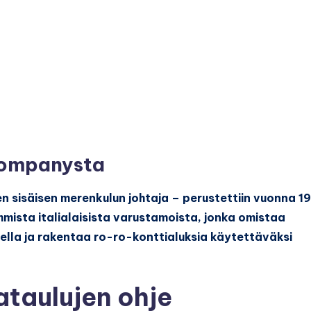
Companysta
en sisäisen merenkulun johtaja – perustettiin vuonna 1
mmista italialaisista varustamoista, jonka omistaa
ella ja rakentaa ro-ro-konttialuksia käytettäväksi
ataulujen ohje