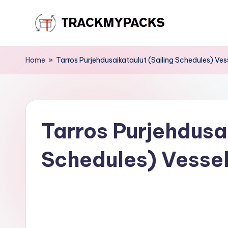
Skip
T
to
content
r
Home
»
Tarros Purjehdusaikataulut (Sailing Schedules) Ves
a
c
Tarros Purjehdusai
k
M
Schedules) Vessel
y
P
a