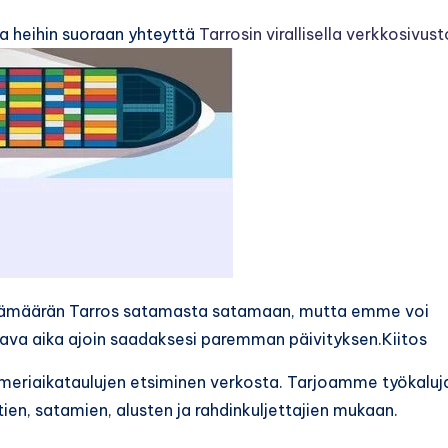
aa heihin suoraan yhteyttä
Tarrosin virallisella verkkosivust
vämäärän Tarros satamasta satamaan, mutta emme voi
ttava aika ajoin saadaksesi paremman päivityksen.Kiitos
i meriaikataulujen etsiminen verkosta. Tarjoamme työkaluj
tien, satamien, alusten ja rahdinkuljettajien mukaan.