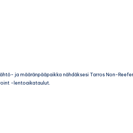
e lähtö- ja määränpääpaikka nähdäksesi Tarros Non-Reefe
oint -lentoaikataulut.