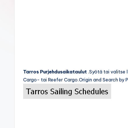
c
k
s
Tarros Purjehdusaikataulut
.Syötä tai valits
Cargo- tai Reefer Cargo.Origin and Search by P