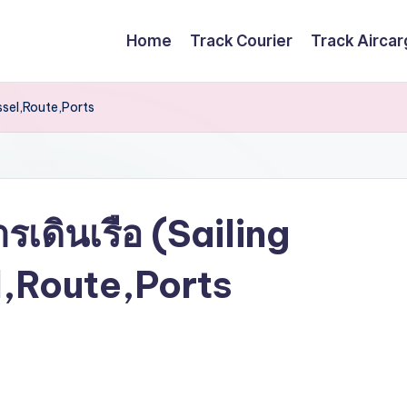
Home
Track Courier
Track Airca
ssel,Route,Ports
เดินเรือ (Sailing
,Route,Ports