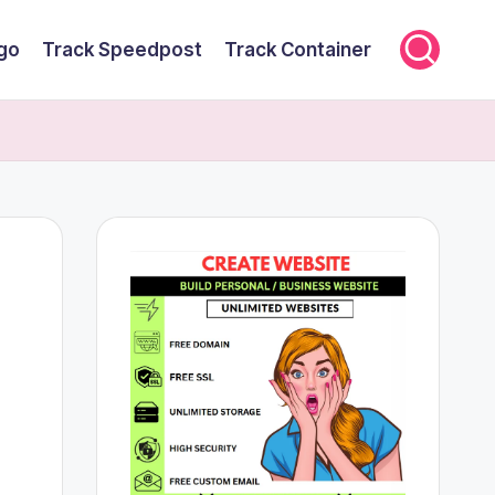
rgo
Track Speedpost
Track Container