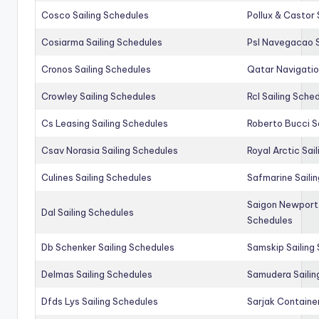
Cosco Sailing Schedules
Pollux & Castor 
Cosiarma Sailing Schedules
Psl Navegacao S
Cronos Sailing Schedules
Qatar Navigatio
Crowley Sailing Schedules
Rcl Sailing Sche
Cs Leasing Sailing Schedules
Roberto Bucci S
Csav Norasia Sailing Schedules
Royal Arctic Sai
Culines Sailing Schedules
Safmarine Saili
Saigon Newport 
Dal Sailing Schedules
Schedules
Db Schenker Sailing Schedules
Samskip Sailing
Delmas Sailing Schedules
Samudera Sailin
Dfds Lys Sailing Schedules
Sarjak Container