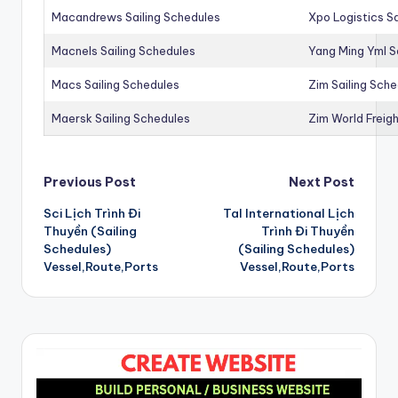
Macandrews Sailing Schedules
Xpo Logistics Sa
Macnels Sailing Schedules
Yang Ming Yml S
Macs Sailing Schedules
Zim Sailing Sch
Maersk Sailing Schedules
Zim World Freigh
Post
Previous Post
Next Post
Sci Lịch Trình Đi
Tal International Lịch
navigation
Thuyền (Sailing
Trình Đi Thuyền
Schedules)
(Sailing Schedules)
Vessel,Route,Ports
Vessel,Route,Ports