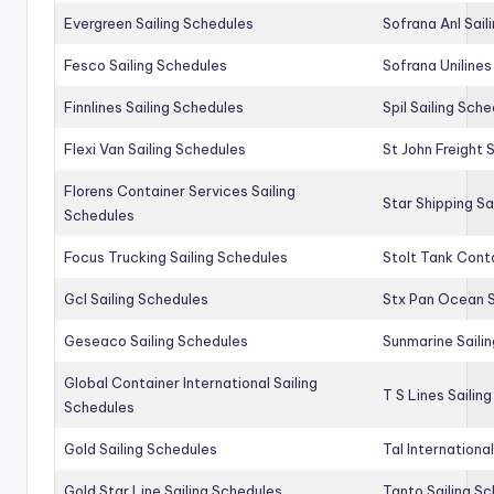
Evergreen Sailing Schedules
Sofrana Anl Sail
Fesco Sailing Schedules
Sofrana Unilines
Finnlines Sailing Schedules
Spil Sailing Sch
Flexi Van Sailing Schedules
St John Freight 
Florens Container Services Sailing
Star Shipping Sa
Schedules
Focus Trucking Sailing Schedules
Stolt Tank Conta
Gcl Sailing Schedules
Stx Pan Ocean S
Geseaco Sailing Schedules
Sunmarine Saili
Global Container International Sailing
T S Lines Sailin
Schedules
Gold Sailing Schedules
Tal Internationa
Gold Star Line Sailing Schedules
Tanto Sailing S