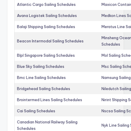
Atlantic Cargo Sailing Schedules
Maxicon Contain
Avana Logistek Sailing Schedules
Medkon Lines Sa
Balaji Shipping Sailing Schedules
Meratus Line Sa
Minsheng Ocean 
Beacon Intermodal Sailing Schedules
Schedules
Blpl Singapore Sailing Schedules
Mol Sailing Sche
Blue Sky Sailing Schedules
Msc Sailing Sch
Bmc Line Sailing Schedules
Namsung Sailing
Bridgehead Sailing Schedules
Niledutch Sailin
Brointermed Lines Sailing Schedules
Nirint Shipping 
Cai Sailing Schedules
Nscsa Sailing S
Canadian National Railway Sailing
Nyk Line Sailing
Schedules