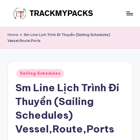
Skip
to
T
content
r
Home
»
Sm Line Lịch Trình Đi Thuyền (Sailing Schedules)
Vessel,Route,Ports
a
c
k
Posted
M
Sailing Schedules
in
Sm Line Lịch Trình Đi
y
P
Thuyền (Sailing
a
Schedules)
c
Vessel,Route,Ports
k
s