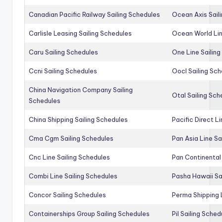
Canadian Pacific Railway Sailing Schedules
Ocean Axis Sail
Carlisle Leasing Sailing Schedules
Ocean World Lin
Caru Sailing Schedules
One Line Sailin
Ccni Sailing Schedules
Oocl Sailing Sc
China Navigation Company Sailing
Otal Sailing Sch
Schedules
China Shipping Sailing Schedules
Pacific Direct L
Cma Cgm Sailing Schedules
Pan Asia Line Sa
Cnc Line Sailing Schedules
Pan Continental 
Combi Line Sailing Schedules
Pasha Hawaii Sa
Concor Sailing Schedules
Perma Shipping 
Containerships Group Sailing Schedules
Pil Sailing Sched