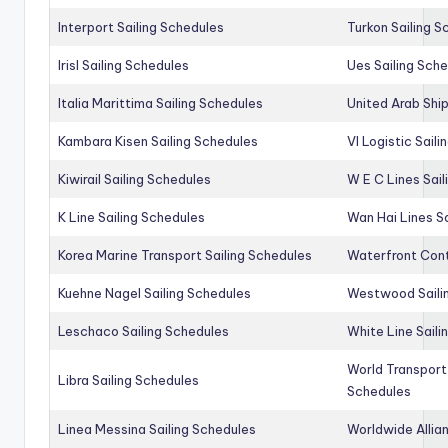
Interport Sailing Schedules
Turkon Sailing S
Irisl Sailing Schedules
Ues Sailing Sch
Italia Marittima Sailing Schedules
United Arab Ship
Kambara Kisen Sailing Schedules
Vl Logistic Sail
Kiwirail Sailing Schedules
W E C Lines Sail
K Line Sailing Schedules
Wan Hai Lines S
Korea Marine Transport Sailing Schedules
Waterfront Cont
Kuehne Nagel Sailing Schedules
Westwood Saili
Leschaco Sailing Schedules
White Line Saili
World Transport
Libra Sailing Schedules
Schedules
Linea Messina Sailing Schedules
Worldwide Allia