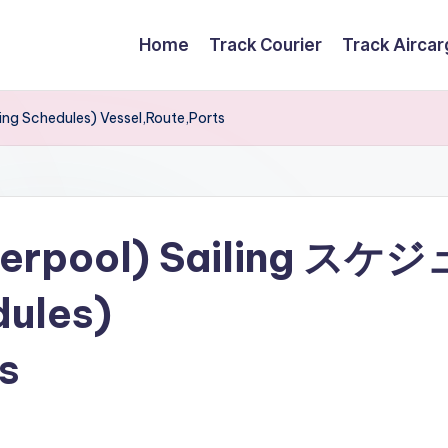
Home
Track Courier
Track Airca
ng Schedules) Vessel,Route,Ports
nterpool) Sailing スケジ
dules)
s