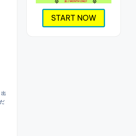
START NOW
、出
くだ