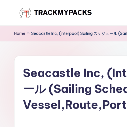
Skip
T
to
content
r
Home
»
Seacastle Inc, (Interpool) Sailing スケジュール (Saili
a
c
Seacastle Inc, (I
k
M
ール (Sailing Sche
y
Vessel,Route,Port
P
a