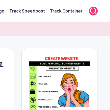
rgo
Track Speedpost
Track Container
ュ