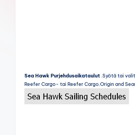
c
k
s
Sea Hawk Purjehdusaikataulut
.Syötä tai val
Reefer Cargo- tai Reefer Cargo.Origin and Sear