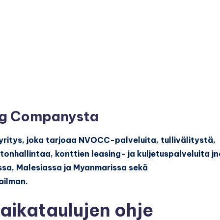
ng Companysta
ritys, joka tarjoaa NVOCC-palveluita, tullivälitystä,
tonhallintaa, konttien leasing- ja kuljetuspalveluita jn
essa, Malesiassa ja Myanmarissa sekä
ailman.
aikataulujen ohje