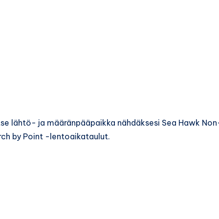
itse lähtö- ja määränpääpaikka nähdäksesi Sea Hawk Non
ch by Point -lentoaikataulut.