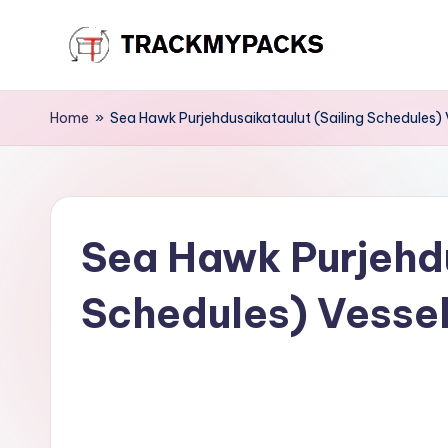
Skip
T
to
content
r
Home
»
Sea Hawk Purjehdusaikataulut (Sailing Schedules) 
a
c
Sea Hawk Purjehdu
k
M
Schedules) Vessel
y
P
a