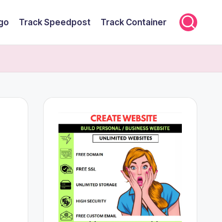
rgo
Track Speedpost
Track Container