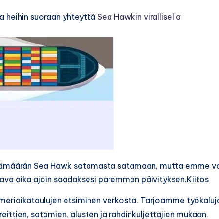
aa heihin suoraan yhteyttä
Sea Hawkin virallisella
ivämäärän Sea Hawk satamasta satamaan, mutta emme v
ttava aika ajoin saadaksesi paremman päivityksen.Kiitos
i meriaikataulujen etsiminen verkosta. Tarjoamme työkaluj
ittien, satamien, alusten ja rahdinkuljettajien mukaan.