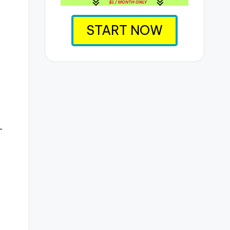
START NOW
-