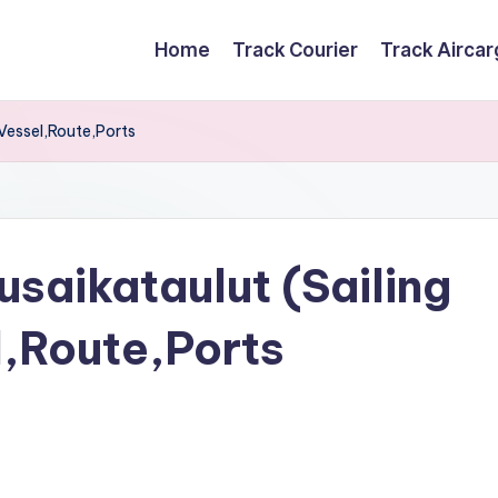
Home
Track Courier
Track Airca
Vessel,Route,Ports
saikataulut (Sailing
,Route,Ports