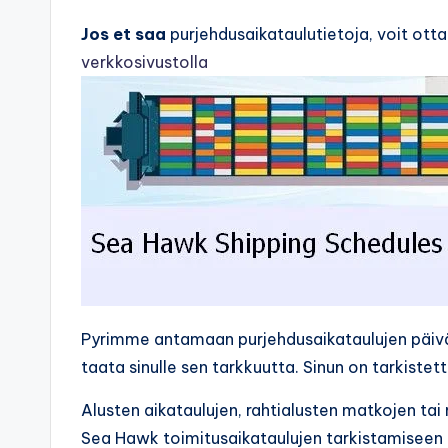
Jos et saa
purjehdusaikataulutietoja, voit ott
verkkosivustolla
Pyrimme antamaan purjehdusaikataulujen pä
taata sinulle sen tarkkuutta. Sinun on tarkiste
Alusten aikataulujen, rahtialusten matkojen ta
Sea Hawk toimitusaikataulujen tarkistamiseen re