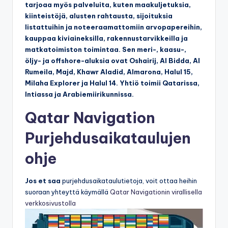
tarjoaa myös palveluita, kuten maakuljetuksia,
kiinteistöjä, alusten rahtausta, sijoituksia
listattuihin ja noteeraamattomiin arvopapereihin,
kauppaa kiviaineksilla, rakennustarvikkeilla ja
matkatoimiston toimintaa. Sen meri-, kaasu-,
öljy- ja offshore-aluksia ovat Oshairij, Al Bidda, Al
Rumeila, Majd, Khawr Aladid, Almarona, Halul 15,
Milaha Explorer ja Halul 14. Yhtiö toimii Qatarissa,
Intiassa ja Arabiemiirikunnissa.
Qatar Navigation
Purjehdusaikataulujen
ohje
Jos et saa
purjehdusaikataulutietoja, voit ottaa heihin
suoraan yhteyttä käymällä
Qatar Navigationin virallisella
verkkosivustolla