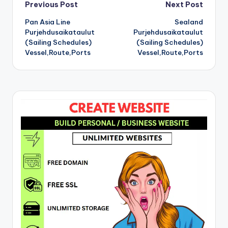
Post
Previous Post
Next Post
Pan Asia Line
Sealand
navigation
Purjehdusaikataulut
Purjehdusaikataulut
(Sailing Schedules)
(Sailing Schedules)
Vessel,Route,Ports
Vessel,Route,Ports