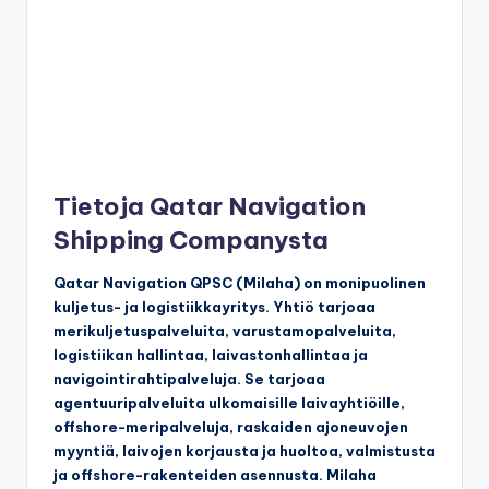
Tietoja Qatar Navigation
Shipping Companysta
Qatar Navigation QPSC (Milaha) on monipuolinen
kuljetus- ja logistiikkayritys. Yhtiö tarjoaa
merikuljetuspalveluita, varustamopalveluita,
logistiikan hallintaa, laivastonhallintaa ja
navigointirahtipalveluja. Se tarjoaa
agentuuripalveluita ulkomaisille laivayhtiöille,
offshore-meripalveluja, raskaiden ajoneuvojen
myyntiä, laivojen korjausta ja huoltoa, valmistusta
ja offshore-rakenteiden asennusta. Milaha