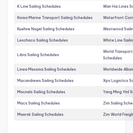
K Line Sailing Schedules
Wan Hai Lines S
Korea Marine Transport Sailing Schedules
Waterfront Cont
Kuehne Nagel Sailing Schedules
Westwood Saili
Leschaco Sailing Schedules
White Line Saili
World Transport
Libra Sailing Schedules
Schedules
Linea Messina Sailing Schedules
Worldwide Allia
Macandrews Sailing Schedules
Xpo Logistics Sa
Macnels Sailing Schedules
Yang Ming Yml S
Macs Sailing Schedules
Zim Sailing Sch
Maersk Sailing Schedules
Zim World Freigh