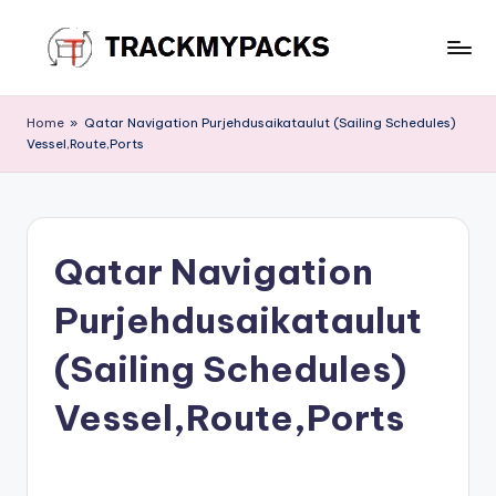
Skip
to
T
content
r
Home
»
Qatar Navigation Purjehdusaikataulut (Sailing Schedules)
Vessel,Route,Ports
a
c
k
Qatar Navigation
M
y
Purjehdusaikataulut
P
(Sailing Schedules)
a
Vessel,Route,Ports
c
k
s