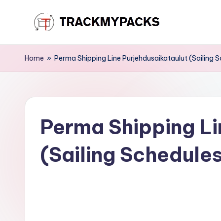
Skip
T
to
content
r
Home
»
Perma Shipping Line Purjehdusaikataulut (Sailing 
a
c
Perma Shipping Li
k
M
(Sailing Schedule
y
P
a