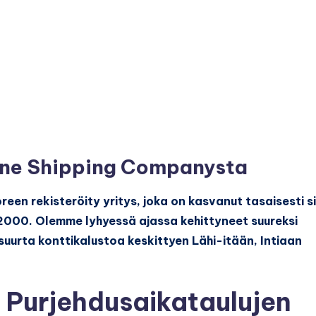
ine Shipping Companysta
en rekisteröity yritys, joka on kasvanut tasaisesti si
2000. Olemme lyhyessä ajassa kehittyneet suureksi
i suurta konttikalustoa keskittyen Lähi-itään, Intiaan
 Purjehdusaikataulujen