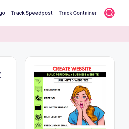
rgo
Track Speedpost
Track Container
t