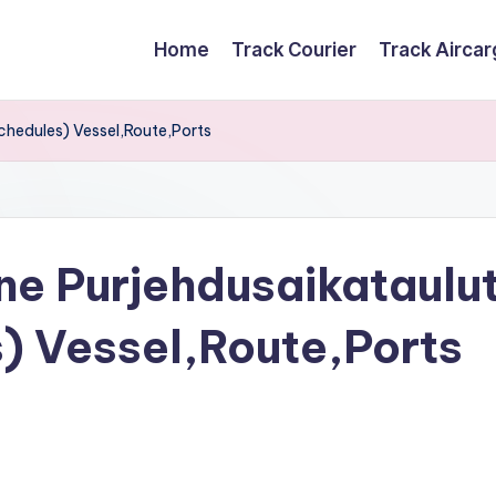
Home
Track Courier
Track Airca
Schedules) Vessel,Route,Ports
ne Purjehdusaikataulu
s) Vessel,Route,Ports