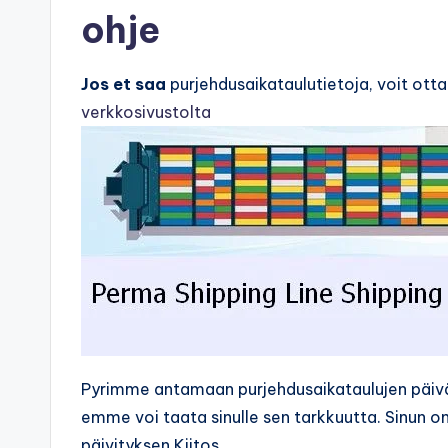
ohje
Jos et saa
purjehdusaikataulutietoja, voit ott
verkkosivustolta
Pyrimme antamaan purjehdusaikataulujen päi
emme voi taata sinulle sen tarkkuutta. Sinun o
päivityksen.Kiitos