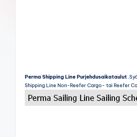
c
k
s
Perma Shipping Line Purjehdusaikataulut
.Syö
Shipping Line Non-Reefer Cargo- tai Reefer Car