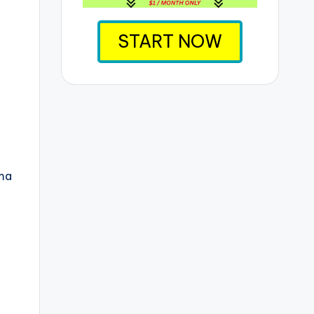
START NOW
rma