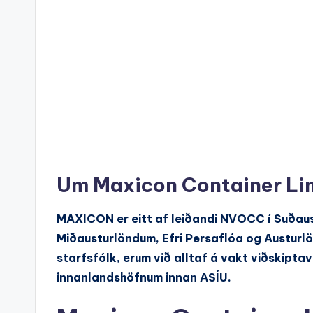
Um Maxicon Container Lin
MAXICON er eitt af leiðandi NVOCC í Suðaust
Miðausturlöndum, Efri Persaflóa og Austurlö
starfsfólk, erum við alltaf á vakt viðskipta
innanlandshöfnum innan ASÍU.