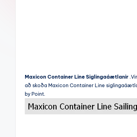
c
k
s
Maxicon Container Line Siglingaáætlanir
.Vi
að skoða Maxicon Container Line siglingaáætla
by Point.