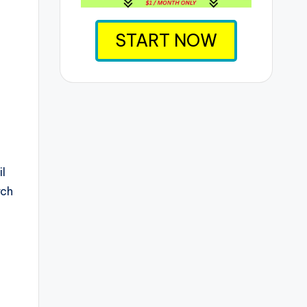
START NOW
l
rch