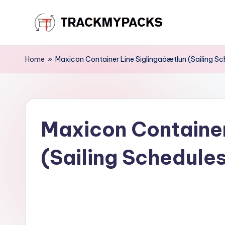
Skip
T
to
content
r
Home
»
Maxicon Container Line Siglingaáætlun (Sailing Sc
a
c
Maxicon Container
k
M
(Sailing Schedule
y
P
a