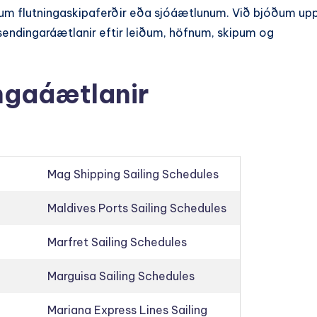
 um flutningaskipaferðir eða sjóáætlunum. Við bjóðum up
sendingaráætlanir eftir leiðum, höfnum, skipum og
ingaáætlanir
Mag Shipping Sailing Schedules
Maldives Ports Sailing Schedules
Marfret Sailing Schedules
Marguisa Sailing Schedules
Mariana Express Lines Sailing