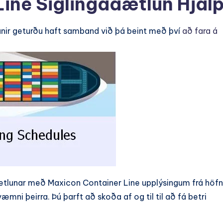
ine Siglingaáætlun Hjál
nir geturðu haft samband við þá beint með því
að fara á
tlunar með Maxicon Container Line upplýsingum frá höfn 
mni þeirra. Þú þarft að skoða af og til til að fá betri