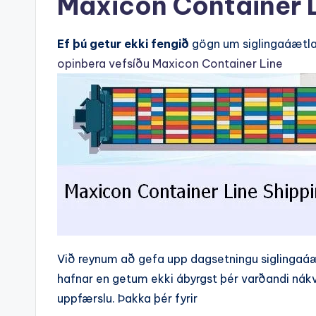
Maxicon Container L
Ef þú getur ekki fengið
gögn um siglingaáætla
opinbera vefsíðu Maxicon Container Line
Við reynum að gefa upp dagsetningu siglingaáæ
hafnar en getum ekki ábyrgst þér varðandi nákvæ
uppfærslu. Þakka þér fyrir