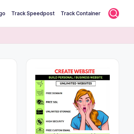
rgo
Track Speedpost
Track Container