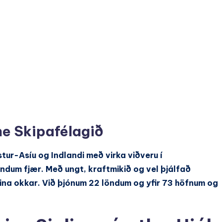
e Skipafélagið
ur-Asíu og Indlandi með virka viðveru í
ndum fjær. Með ungt, kraftmikið og vel þjálfað
vina okkar. Við þjónum 22 löndum og yfir 73 höfnum og