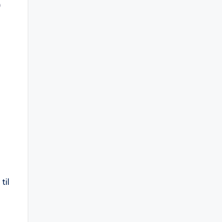
p
til