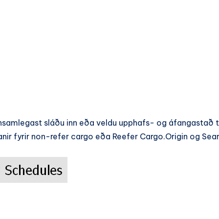
nsamlegast sláðu inn eða veldu upphafs- og áfangastað ti
nir fyrir non-refer cargo eða Reefer Cargo.Origin og Sea