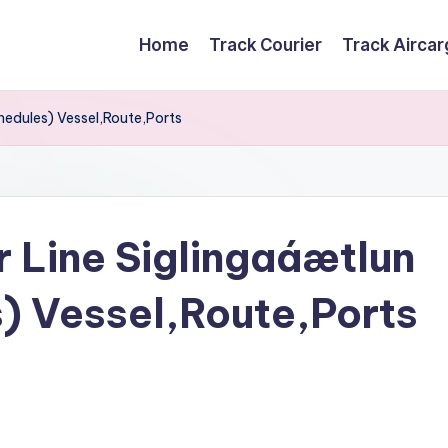
Home
Track Courier
Track Airca
hedules) Vessel,Route,Ports
 Line Siglingaáætlun
s) Vessel,Route,Ports