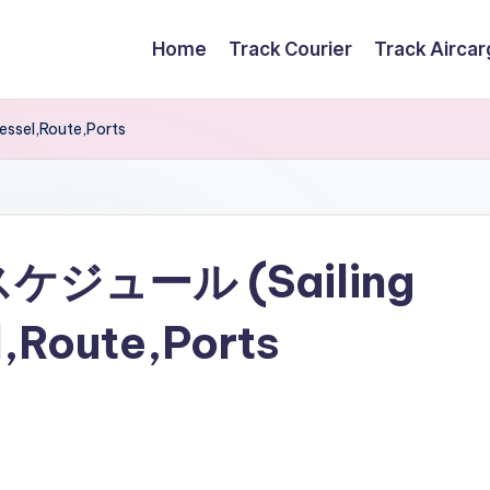
Home
Track Courier
Track Airca
ssel,Route,Ports
g スケジュール (Sailing
,Route,Ports