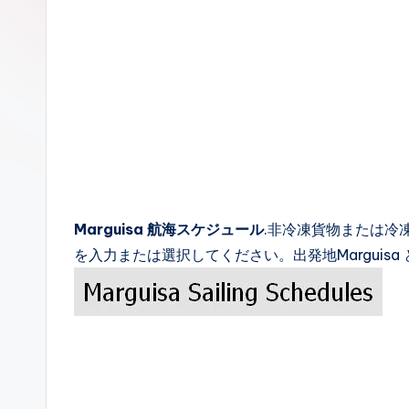
c
k
s
Marguisa 航海スケジュール
.非冷凍貨物または冷
を入力または選択してください。出発地Marguis