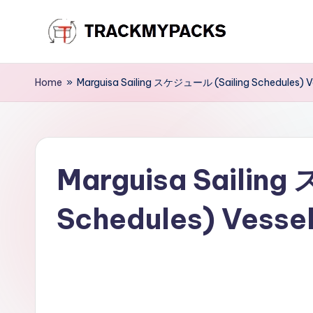
Skip
T
to
content
r
Home
»
Marguisa Sailing スケジュール (Sailing Schedules) Ve
a
c
Marguisa Sailin
k
M
Schedules) Vessel
y
P
a