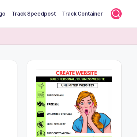
rgo
Track Speedpost
Track Container