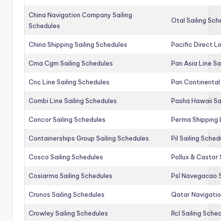
China Navigation Company Sailing
Otal Sailing Sch
Schedules
China Shipping Sailing Schedules
Pacific Direct L
Cma Cgm Sailing Schedules
Pan Asia Line Sa
Cnc Line Sailing Schedules
Pan Continental 
Combi Line Sailing Schedules
Pasha Hawaii Sa
Concor Sailing Schedules
Perma Shipping 
Containerships Group Sailing Schedules
Pil Sailing Sched
Cosco Sailing Schedules
Pollux & Castor 
Cosiarma Sailing Schedules
Psl Navegacao S
Cronos Sailing Schedules
Qatar Navigatio
Crowley Sailing Schedules
Rcl Sailing Sche