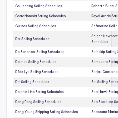
Cs Leasing Sailing Schedules
Roberto Bucci S
Csav Norasia Sailing Schedules
Royal Arctic Sai
Culines Sailing Schedules
Safmarine Saili
Saigon Newport 
Dal Sailing Schedules
Schedules
Db Schenker Sailing Schedules
Samskip Sailing
Delmas Sailing Schedules
Samudera Sailin
Dfds Lys Sailing Schedules
Sarjak Container
Dhl Sailing Schedules
Sci Sailing Sche
Dolphin Line Sailing Schedules
Sea Hawk Sailin
Dong Fang Sailing Schedules
Sea Star Line Sa
Dong Young Shipping Sailing Schedules
Seaboard Marine