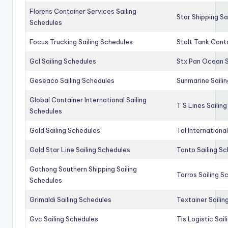
Florens Container Services Sailing
Star Shipping Sa
Schedules
Focus Trucking Sailing Schedules
Stolt Tank Conta
Gcl Sailing Schedules
Stx Pan Ocean S
Geseaco Sailing Schedules
Sunmarine Saili
Global Container International Sailing
T S Lines Sailin
Schedules
Gold Sailing Schedules
Tal Internationa
Gold Star Line Sailing Schedules
Tanto Sailing S
Gothong Southern Shipping Sailing
Tarros Sailing S
Schedules
Grimaldi Sailing Schedules
Textainer Sailin
Gvc Sailing Schedules
Tis Logistic Sai