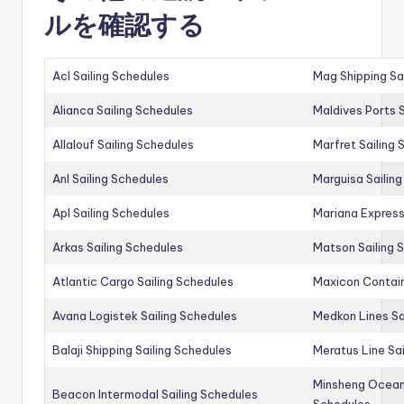
ルを確認する
Acl Sailing Schedules
Mag Shipping Sa
Alianca Sailing Schedules
Maldives Ports S
Allalouf Sailing Schedules
Marfret Sailing
Anl Sailing Schedules
Marguisa Sailin
Apl Sailing Schedules
Mariana Express
Arkas Sailing Schedules
Matson Sailing 
Atlantic Cargo Sailing Schedules
Maxicon Contain
Avana Logistek Sailing Schedules
Medkon Lines Sa
Balaji Shipping Sailing Schedules
Meratus Line Sa
Minsheng Ocean 
Beacon Intermodal Sailing Schedules
Schedules