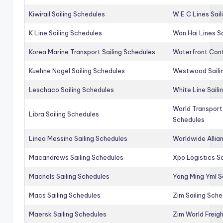
Kiwirail Sailing Schedules
W E C Lines Sail
K Line Sailing Schedules
Wan Hai Lines S
Korea Marine Transport Sailing Schedules
Waterfront Cont
Kuehne Nagel Sailing Schedules
Westwood Saili
Leschaco Sailing Schedules
White Line Saili
World Transport
Libra Sailing Schedules
Schedules
Linea Messina Sailing Schedules
Worldwide Allia
Macandrews Sailing Schedules
Xpo Logistics Sa
Macnels Sailing Schedules
Yang Ming Yml S
Macs Sailing Schedules
Zim Sailing Sch
Maersk Sailing Schedules
Zim World Freigh