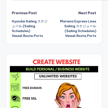
Post
Previous Post
Next Post
Hyundai Sailing スケジ
Mariana Express Lines
navigation
ュール (Sailing
Sailing スケジュール
Schedules)
(Sailing Schedules)
Vessel,Route,Ports
Vessel,Route,Ports