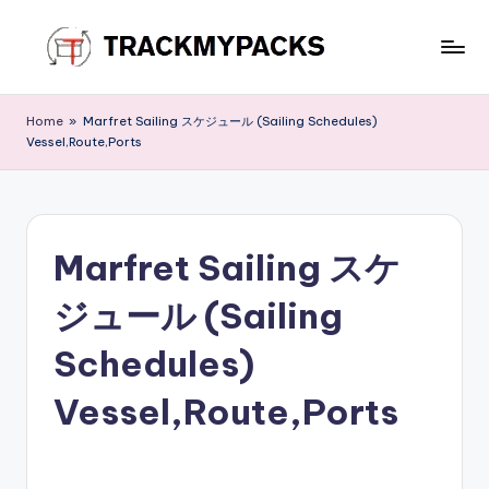
Skip
to
T
content
r
Home
»
Marfret Sailing スケジュール (Sailing Schedules)
Vessel,Route,Ports
a
c
k
Marfret Sailing スケ
M
y
ジュール (Sailing
P
Schedules)
a
Vessel,Route,Ports
c
k
s