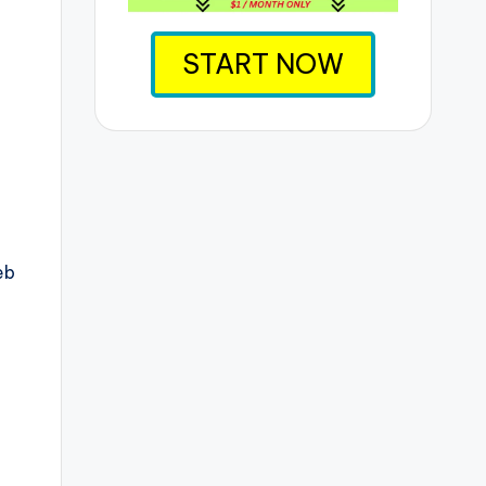
START NOW
eb