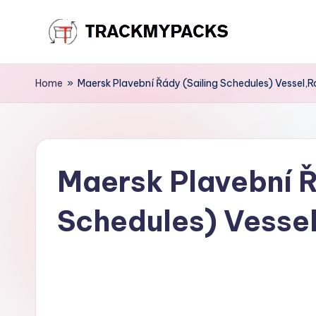
Skip
T
to
content
r
Home
»
Maersk Plavební Řády (Sailing Schedules) Vessel,R
a
c
Maersk Plavební Ř
k
M
Schedules) Vessel
y
P
a