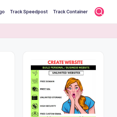
rgo
Track Speedpost
Track Container