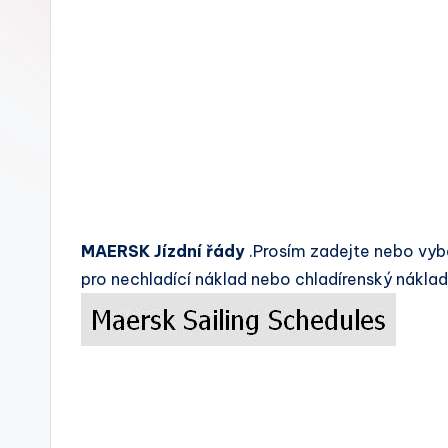
c
k
s
MAERSK Jízdní řády
.Prosím zadejte nebo vyb
pro nechladící náklad nebo chladírenský náklad.