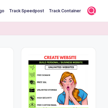
rgo
Track Speedpost
Track Container