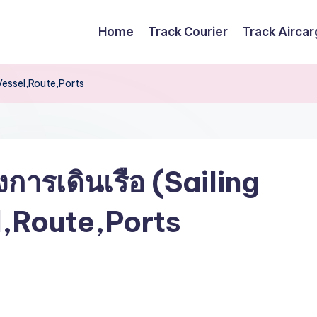
Home
Track Courier
Track Airca
Vessel,Route,Ports
รเดินเรือ (Sailing
,Route,Ports