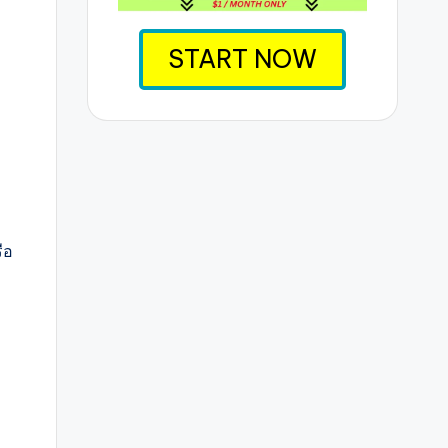
START NOW
ือ