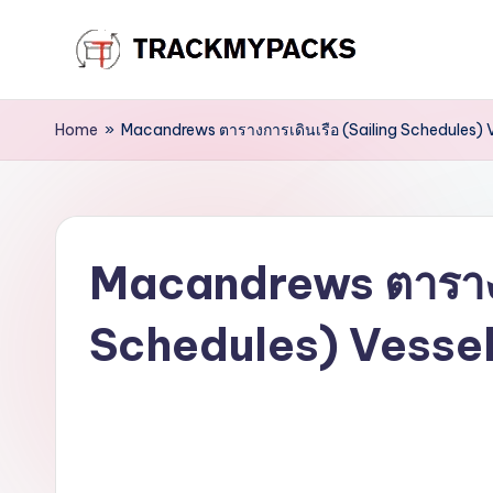
Skip
T
to
content
r
Home
»
Macandrews ตารางการเดินเรือ (Sailing Schedules) 
a
c
Macandrews ตารางกา
k
M
Schedules) Vessel
y
P
a