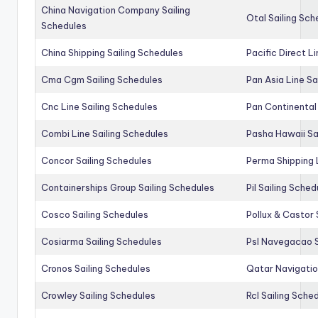
China Navigation Company Sailing
Otal Sailing Sch
Schedules
China Shipping Sailing Schedules
Pacific Direct L
Cma Cgm Sailing Schedules
Pan Asia Line Sa
Cnc Line Sailing Schedules
Pan Continental 
Combi Line Sailing Schedules
Pasha Hawaii Sa
Concor Sailing Schedules
Perma Shipping 
Containerships Group Sailing Schedules
Pil Sailing Sched
Cosco Sailing Schedules
Pollux & Castor 
Cosiarma Sailing Schedules
Psl Navegacao S
Cronos Sailing Schedules
Qatar Navigatio
Crowley Sailing Schedules
Rcl Sailing Sche