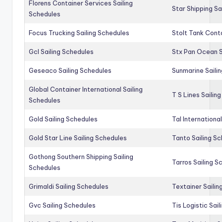
Florens Container Services Sailing
Star Shipping Sa
Schedules
Focus Trucking Sailing Schedules
Stolt Tank Conta
Gcl Sailing Schedules
Stx Pan Ocean S
Geseaco Sailing Schedules
Sunmarine Saili
Global Container International Sailing
T S Lines Sailin
Schedules
Gold Sailing Schedules
Tal Internationa
Gold Star Line Sailing Schedules
Tanto Sailing S
Gothong Southern Shipping Sailing
Tarros Sailing S
Schedules
Grimaldi Sailing Schedules
Textainer Sailin
Gvc Sailing Schedules
Tis Logistic Sai