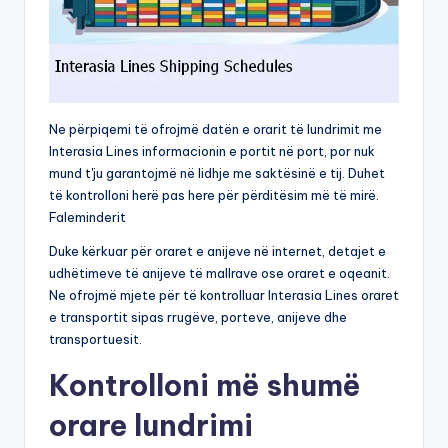
Ne përpiqemi të ofrojmë datën e orarit të lundrimit me
Interasia Lines informacionin e portit në port, por nuk
mund t'ju garantojmë në lidhje me saktësinë e tij. Duhet
të kontrolloni herë pas here për përditësim më të mirë.
Faleminderit
Duke kërkuar për oraret e anijeve në internet, detajet e
udhëtimeve të anijeve të mallrave ose oraret e oqeanit.
Ne ofrojmë mjete për të kontrolluar Interasia Lines oraret
e transportit sipas rrugëve, porteve, anijeve dhe
transportuesit.
Kontrolloni më shumë
orare lundrimi