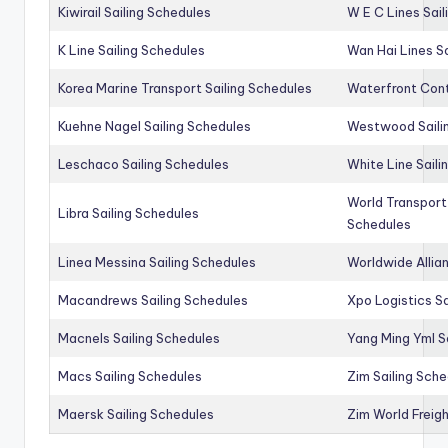
Kiwirail Sailing Schedules
W E C Lines Sail
K Line Sailing Schedules
Wan Hai Lines S
Korea Marine Transport Sailing Schedules
Waterfront Cont
Kuehne Nagel Sailing Schedules
Westwood Saili
Leschaco Sailing Schedules
White Line Saili
World Transport
Libra Sailing Schedules
Schedules
Linea Messina Sailing Schedules
Worldwide Allia
Macandrews Sailing Schedules
Xpo Logistics Sa
Macnels Sailing Schedules
Yang Ming Yml S
Macs Sailing Schedules
Zim Sailing Sch
Maersk Sailing Schedules
Zim World Freigh