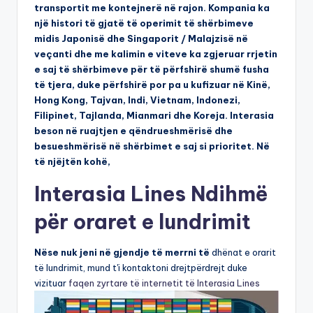
transportit me kontejnerë në rajon. Kompania ka
një histori të gjatë të operimit të shërbimeve
midis Japonisë dhe Singaporit / Malajzisë në
veçanti dhe me kalimin e viteve ka zgjeruar rrjetin
e saj të shërbimeve për të përfshirë shumë fusha
të tjera, duke përfshirë por pa u kufizuar në Kinë,
Hong Kong, Tajvan, Indi, Vietnam, Indonezi,
Filipinet, Tajlanda, Mianmari dhe Koreja. Interasia
beson në ruajtjen e qëndrueshmërisë dhe
besueshmërisë në shërbimet e saj si prioritet. Në
të njëjtën kohë,
Interasia Lines Ndihmë
për oraret e lundrimit
Nëse nuk jeni në gjendje të merrni të
dhënat e orarit
të lundrimit, mund t'i kontaktoni drejtpërdrejt duke
vizituar
faqen zyrtare të internetit të Interasia Lines