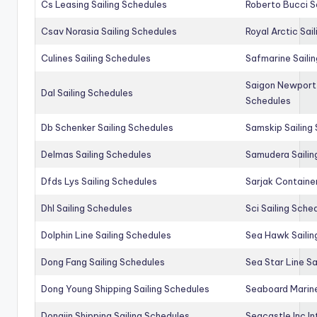
Cs Leasing Sailing Schedules
Roberto Bucci S
Csav Norasia Sailing Schedules
Royal Arctic Sai
Culines Sailing Schedules
Safmarine Saili
Saigon Newport 
Dal Sailing Schedules
Schedules
Db Schenker Sailing Schedules
Samskip Sailing
Delmas Sailing Schedules
Samudera Sailin
Dfds Lys Sailing Schedules
Sarjak Container
Dhl Sailing Schedules
Sci Sailing Sche
Dolphin Line Sailing Schedules
Sea Hawk Sailin
Dong Fang Sailing Schedules
Sea Star Line Sa
Dong Young Shipping Sailing Schedules
Seaboard Marine
Dongjin Shipping Sailing Schedules
Seacastle Inc In