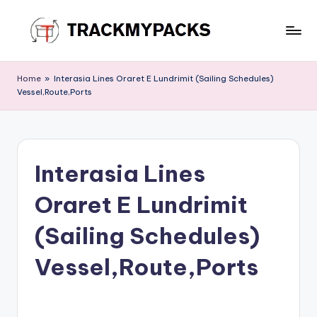
Skip
to
T
content
r
Home
»
Interasia Lines Oraret E Lundrimit (Sailing Schedules)
Vessel,Route,Ports
a
c
k
Interasia Lines
M
y
Oraret E Lundrimit
P
(Sailing Schedules)
a
Vessel,Route,Ports
c
k
s