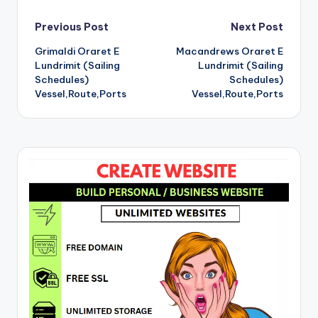
Post
Previous Post
Next Post
Grimaldi Oraret E
Macandrews Oraret E
navigation
Lundrimit (Sailing
Lundrimit (Sailing
Schedules)
Schedules)
Vessel,Route,Ports
Vessel,Route,Ports