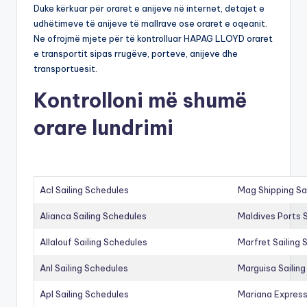
Duke kërkuar për oraret e anijeve në internet, detajet e
udhëtimeve të anijeve të mallrave ose oraret e oqeanit.
Ne ofrojmë mjete për të kontrolluar HAPAG LLOYD oraret
e transportit sipas rrugëve, porteve, anijeve dhe
transportuesit.
Kontrolloni më shumë
orare lundrimi
Acl Sailing Schedules
Mag Shipping Sa
Alianca Sailing Schedules
Maldives Ports S
Allalouf Sailing Schedules
Marfret Sailing
Anl Sailing Schedules
Marguisa Sailin
Apl Sailing Schedules
Mariana Express