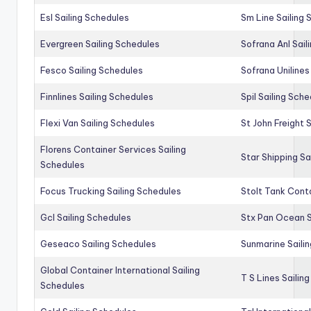
Esl Sailing Schedules
Sm Line Sailing
Evergreen Sailing Schedules
Sofrana Anl Sail
Fesco Sailing Schedules
Sofrana Unilines
Finnlines Sailing Schedules
Spil Sailing Sch
Flexi Van Sailing Schedules
St John Freight 
Florens Container Services Sailing
Star Shipping Sa
Schedules
Focus Trucking Sailing Schedules
Stolt Tank Conta
Gcl Sailing Schedules
Stx Pan Ocean S
Geseaco Sailing Schedules
Sunmarine Saili
Global Container International Sailing
T S Lines Sailin
Schedules