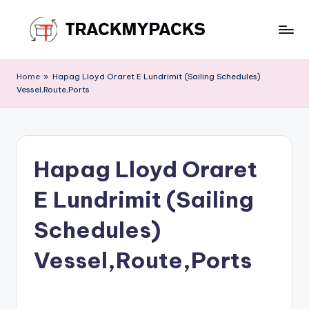
Skip
to
T
content
r
Home
»
Hapag Lloyd Oraret E Lundrimit (Sailing Schedules)
Vessel,Route,Ports
a
c
k
Hapag Lloyd Oraret
M
y
E Lundrimit (Sailing
P
Schedules)
a
Vessel,Route,Ports
c
k
s