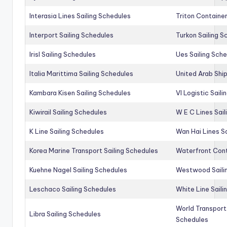
Interasia Lines Sailing Schedules
Triton Container
Interport Sailing Schedules
Turkon Sailing S
Irisl Sailing Schedules
Ues Sailing Sch
Italia Marittima Sailing Schedules
United Arab Ship
Kambara Kisen Sailing Schedules
Vl Logistic Sail
Kiwirail Sailing Schedules
W E C Lines Sail
K Line Sailing Schedules
Wan Hai Lines S
Korea Marine Transport Sailing Schedules
Waterfront Cont
Kuehne Nagel Sailing Schedules
Westwood Saili
Leschaco Sailing Schedules
White Line Saili
World Transport
Libra Sailing Schedules
Schedules