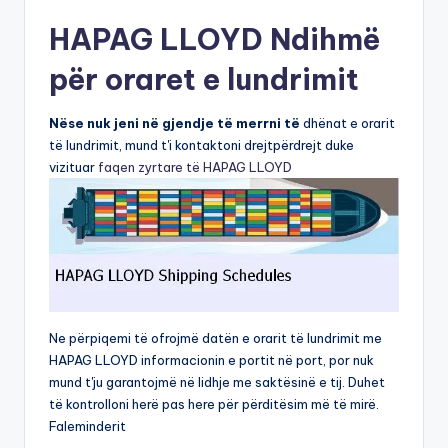
HAPAG LLOYD Ndihmë
për oraret e lundrimit
Nëse nuk jeni në gjendje të merrni të
dhënat e orarit
të lundrimit, mund t'i kontaktoni drejtpërdrejt duke
vizituar
faqen zyrtare të HAPAG LLOYD
Ne përpiqemi të ofrojmë datën e orarit të lundrimit me
HAPAG LLOYD informacionin e portit në port, por nuk
mund t'ju garantojmë në lidhje me saktësinë e tij. Duhet
të kontrolloni herë pas here për përditësim më të mirë.
Faleminderit