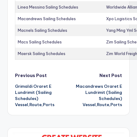
Linea Messina Sailing Schedules
Worldwide Allia
Macandrews Sailing Schedules
Xpo Logistics Sa
Macnels Sailing Schedules
Yang Ming Yml S
Macs Sailing Schedules
Zim Sailing Sch
Maersk Sailing Schedules
Zim World Freigh
Post
Previous Post
Next Post
Grimaldi Oraret E
Macandrews Oraret E
navigation
Lundrimit (Sailing
Lundrimit (Sailing
Schedules)
Schedules)
Vessel,Route,Ports
Vessel,Route,Ports