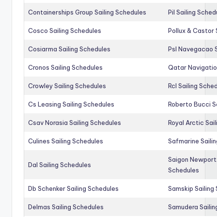
Containerships Group Sailing Schedules
Pil Sailing Sched
Cosco Sailing Schedules
Pollux & Castor 
Cosiarma Sailing Schedules
Psl Navegacao S
Cronos Sailing Schedules
Qatar Navigatio
Crowley Sailing Schedules
Rcl Sailing Sche
Cs Leasing Sailing Schedules
Roberto Bucci S
Csav Norasia Sailing Schedules
Royal Arctic Sai
Culines Sailing Schedules
Safmarine Saili
Saigon Newport 
Dal Sailing Schedules
Schedules
Db Schenker Sailing Schedules
Samskip Sailing
Delmas Sailing Schedules
Samudera Sailin