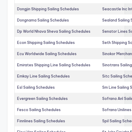
Dongjin Shipping Sailing Schedules
Seacastle Inc In
Dongnama Sailing Schedules
Sealand Sailing
Dp World Nhava Sheva Sailing Schedules
Senator Lines S
Econ Shipping Sailing Schedules
Seth Shipping Sa
Ecu Worldwide Sailing Schedules
Sinokor Merchan
Emirates Shipping Line Sailing Schedules
Sinotrans Sailin
Emkay Line Sailing Schedules
Sitc Sailing Sch
Esl Sailing Schedules
Sm Line Sailing
Evergreen Sailing Schedules
Sofrana Anl Sail
Fesco Sailing Schedules
Sofrana Unilines
Finnlines Sailing Schedules
Spil Sailing Sch
Flexi Van Sailing Schedules
St John Freight 