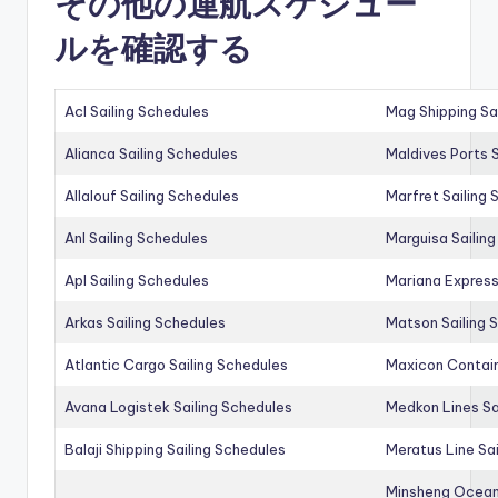
その他の運航スケジュー
ルを確認する
Acl Sailing Schedules
Mag Shipping Sa
Alianca Sailing Schedules
Maldives Ports S
Allalouf Sailing Schedules
Marfret Sailing
Anl Sailing Schedules
Marguisa Sailin
Apl Sailing Schedules
Mariana Express
Arkas Sailing Schedules
Matson Sailing 
Atlantic Cargo Sailing Schedules
Maxicon Contain
Avana Logistek Sailing Schedules
Medkon Lines Sa
Balaji Shipping Sailing Schedules
Meratus Line Sa
Minsheng Ocean 