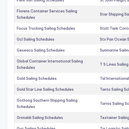
Florens Container Services Sailing
Star Shipping Sa
Schedules
Focus Trucking Sailing Schedules
Stolt Tank Conta
Gcl Sailing Schedules
Stx Pan Ocean S
Geseaco Sailing Schedules
Sunmarine Saili
Global Container International Sailing
T S Lines Sailin
Schedules
Gold Sailing Schedules
Tal Internationa
Gold Star Line Sailing Schedules
Tanto Sailing S
Gothong Southern Shipping Sailing
Tarros Sailing S
Schedules
Grimaldi Sailing Schedules
Textainer Sailin
Gvc Sailing Schedules
Tis Logistic Sai