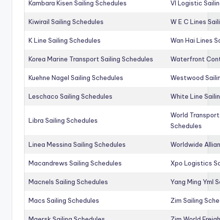
Kambara Kisen Sailing Schedules
Vl Logistic Sail
Kiwirail Sailing Schedules
W E C Lines Sail
K Line Sailing Schedules
Wan Hai Lines S
Korea Marine Transport Sailing Schedules
Waterfront Cont
Kuehne Nagel Sailing Schedules
Westwood Saili
Leschaco Sailing Schedules
White Line Saili
World Transport
Libra Sailing Schedules
Schedules
Linea Messina Sailing Schedules
Worldwide Allia
Macandrews Sailing Schedules
Xpo Logistics Sa
Macnels Sailing Schedules
Yang Ming Yml S
Macs Sailing Schedules
Zim Sailing Sch
Maersk Sailing Schedules
Zim World Freigh