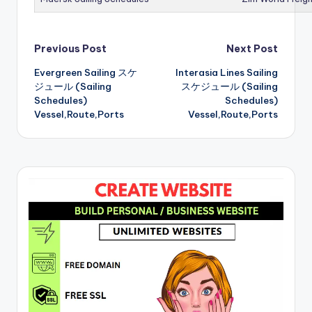
Post
Previous Post
Next Post
Evergreen Sailing スケ
Interasia Lines Sailing
navigation
ジュール (Sailing
スケジュール (Sailing
Schedules)
Schedules)
Vessel,Route,Ports
Vessel,Route,Ports