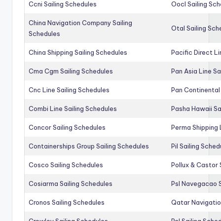
Ccni Sailing Schedules
Oocl Sailing Sc
China Navigation Company Sailing
Otal Sailing Sch
Schedules
China Shipping Sailing Schedules
Pacific Direct L
Cma Cgm Sailing Schedules
Pan Asia Line Sa
Cnc Line Sailing Schedules
Pan Continental 
Combi Line Sailing Schedules
Pasha Hawaii Sa
Concor Sailing Schedules
Perma Shipping 
Containerships Group Sailing Schedules
Pil Sailing Sched
Cosco Sailing Schedules
Pollux & Castor 
Cosiarma Sailing Schedules
Psl Navegacao S
Cronos Sailing Schedules
Qatar Navigatio
Crowley Sailing Schedules
Rcl Sailing Sche