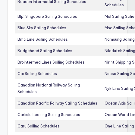
Beacon Intermodal Sailing Schedules
Schedules
Blpl Singapore Sailing Schedules
Mol Sailing Sche
Blue Sky Sailing Schedules
Msc Sailing Sch
Bmc Line Sailing Schedules
Namsung Sailing
Bridgehead Sailing Schedules
Niledutch Sailin
Brointermed Lines Sailing Schedules
Nirint Shipping 
Cai Sailing Schedules
Nscsa Sailing S
Canadian National Railway Sailing
Nyk Line Sailing
Schedules
Canadian Pacific Railway Sailing Schedules
Ocean Axis Sail
Carlisle Leasing Sailing Schedules
Ocean World Lin
Caru Sailing Schedules
One Line Sailin