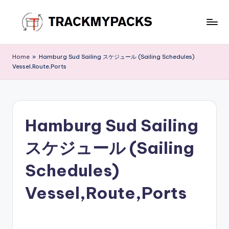
Skip
to
T
content
r
Home
»
Hamburg Sud Sailing スケジュール (Sailing Schedules)
Vessel,Route,Ports
a
c
k
Hamburg Sud Sailing
M
y
スケジュール (Sailing
P
Schedules)
a
Vessel,Route,Ports
c
k
s