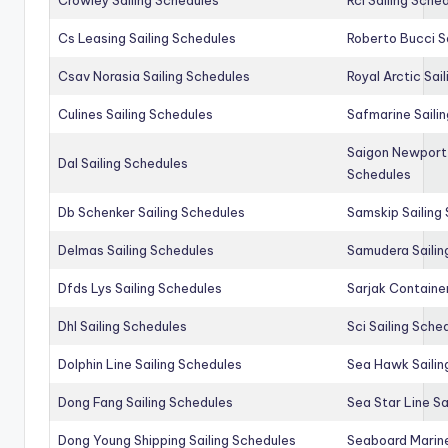
Cs Leasing Sailing Schedules
Roberto Bucci S
Csav Norasia Sailing Schedules
Royal Arctic Sai
Culines Sailing Schedules
Safmarine Saili
Saigon Newport 
Dal Sailing Schedules
Schedules
Db Schenker Sailing Schedules
Samskip Sailing
Delmas Sailing Schedules
Samudera Sailin
Dfds Lys Sailing Schedules
Sarjak Container
Dhl Sailing Schedules
Sci Sailing Sche
Dolphin Line Sailing Schedules
Sea Hawk Sailin
Dong Fang Sailing Schedules
Sea Star Line Sa
Dong Young Shipping Sailing Schedules
Seaboard Marine