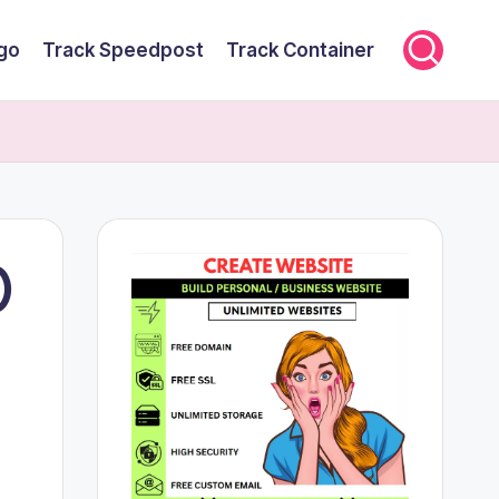
rgo
Track Speedpost
Track Container
)