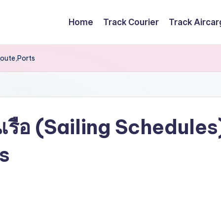
Home
Track Courier
Track Airca
Route,Ports
เรือ (Sailing Schedules
s