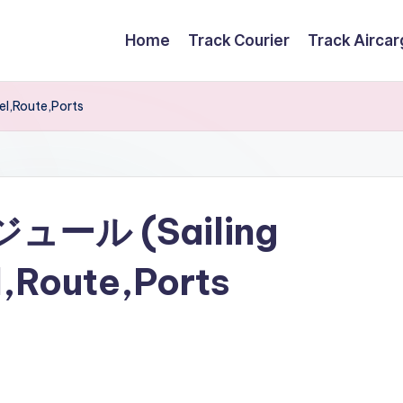
Home
Track Courier
Track Airca
l,Route,Ports
ケジュール (Sailing
,Route,Ports