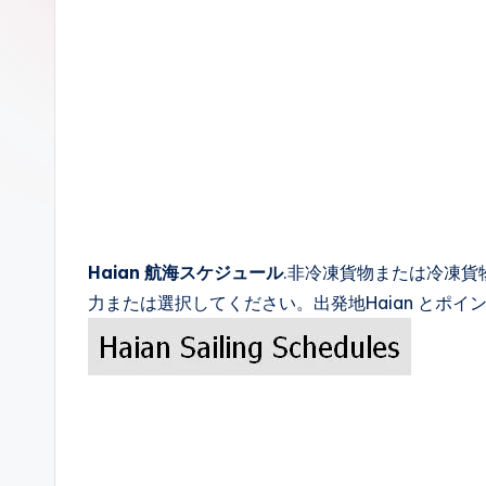
c
k
s
Haian 航海スケジュール
.非冷凍貨物または冷凍
力または選択してください。出発地Haian とポ