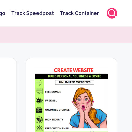
rgo
Track Speedpost
Track Container