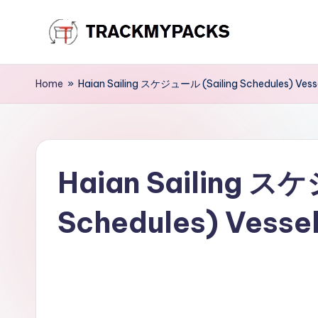
Skip
T
to
content
r
Home
»
Haian Sailing スケジュール (Sailing Schedules) Vesse
a
c
Haian Sailing ス
k
M
Schedules) Vessel
y
P
a