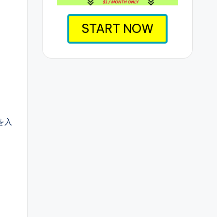
START NOW
を入