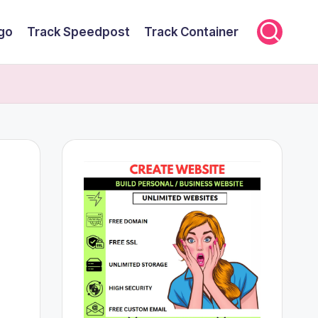
rgo
Track Speedpost
Track Container