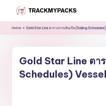
Skip
T
to
content
r
Home
»
Gold Star Line ตารางการเดินเรือ (Sailing Schedules
a
c
Gold Star Line ตารา
k
M
Schedules) Vessel
y
P
a