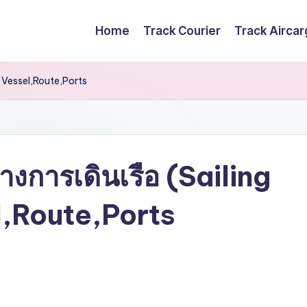
Home
Track Courier
Track Airca
) Vessel,Route,Ports
งการเดินเรือ (Sailing
,Route,Ports