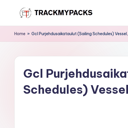
Skip
T
to
content
r
Home
»
Gcl Purjehdusaikataulut (Sailing Schedules) Vessel
a
c
Gcl Purjehdusaikat
k
M
Schedules) Vessel
y
P
a