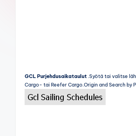
c
k
s
GCL Purjehdusaikataulut
.Syötä tai valitse 
Cargo- tai Reefer Cargo.Origin and Search by P