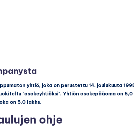
mpanysta
ippumaton yhtiö, joka on perustettu 14. joulukuuta 199
 luokiteltu "osakeyhtiöksi". Yhtiön osakepääoma on 5,0
oka on 5,0 lakhs.
ulujen ohje