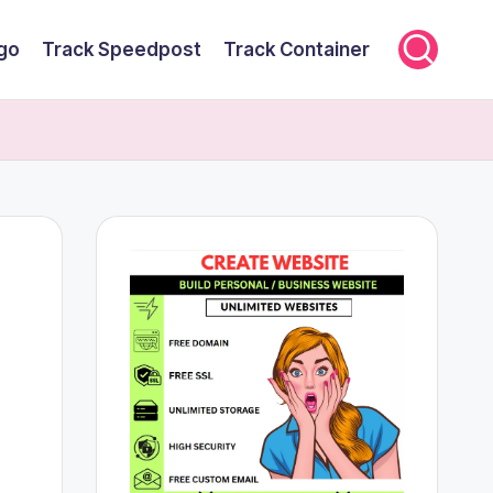
rgo
Track Speedpost
Track Container