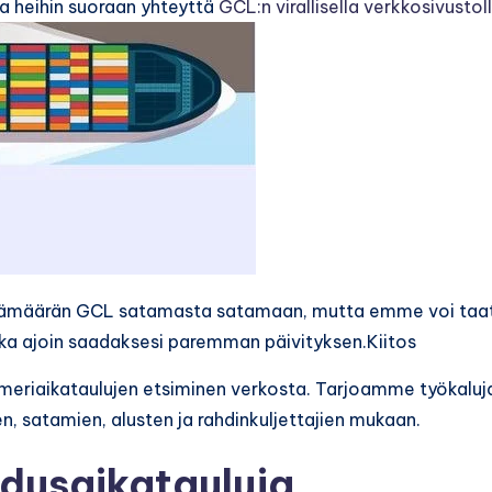
aa heihin suoraan yhteyttä
GCL:n virallisella verkkosivustol
vämäärän GCL satamasta satamaan, mutta emme voi taa
aika ajoin saadaksesi paremman päivityksen.Kiitos
i meriaikataulujen etsiminen verkosta. Tarjoamme työkaluj
n, satamien, alusten ja rahdinkuljettajien mukaan.
hdusaikatauluja