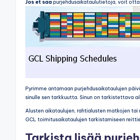
Jos et saa
purjehdusaikataulutietoja, voit ott
Pyrimme antamaan purjehdusaikataulujen päi
sinulle sen tarkkuutta. Sinun on tarkistettava 
Alusten aikataulujen, rahtialusten matkojen ta
GCL toimitusaikataulujen tarkistamiseen reittie
Tarkista lisää purje