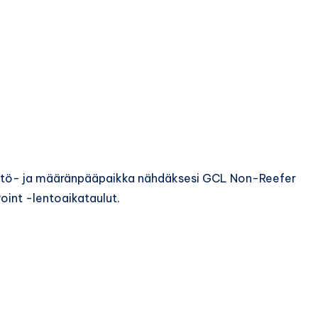
lähtö- ja määränpääpaikka nähdäksesi GCL Non-Reefer
oint -lentoaikataulut.