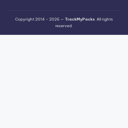
Copyright 2014 - 2026 —
TrackMyPacks
. All rights
reserved.