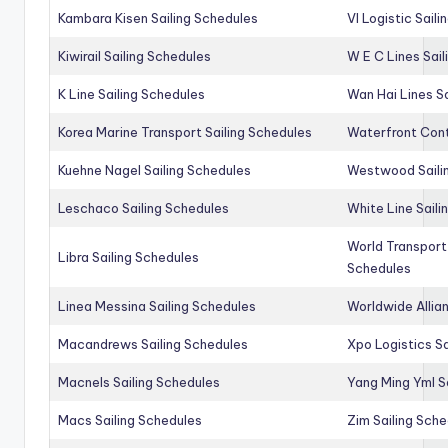
Kambara Kisen Sailing Schedules
Vl Logistic Sail
Kiwirail Sailing Schedules
W E C Lines Sail
K Line Sailing Schedules
Wan Hai Lines S
Korea Marine Transport Sailing Schedules
Waterfront Cont
Kuehne Nagel Sailing Schedules
Westwood Saili
Leschaco Sailing Schedules
White Line Saili
World Transport
Libra Sailing Schedules
Schedules
Linea Messina Sailing Schedules
Worldwide Allia
Macandrews Sailing Schedules
Xpo Logistics Sa
Macnels Sailing Schedules
Yang Ming Yml S
Macs Sailing Schedules
Zim Sailing Sch