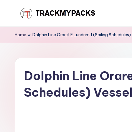
Skip
T
to
content
r
Home
»
Dolphin Line Oraret E Lundrimit (Sailing Schedules)
a
c
Dolphin Line Orare
k
M
Schedules) Vessel
y
P
a