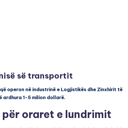
isë së transportit
ë operon në industrinë e Logjistikës dhe Zinxhirit të
ë ardhura 1-5 milion dollarë.
për oraret e lundrimit