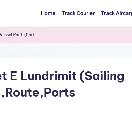
Home
Track Courier
Track Airca
 Vessel,Route,Ports
t E Lundrimit (Sailing
,Route,Ports