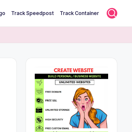
rgo
Track Speedpost
Track Container