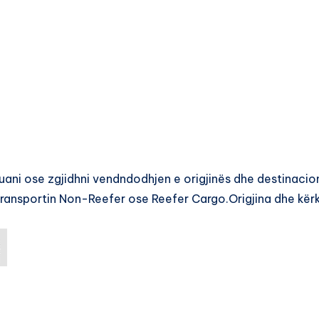
uani ose zgjidhni vendndodhjen e origjinës dhe destinacio
 Transportin Non-Reefer ose Reefer Cargo.Origjina dhe kër