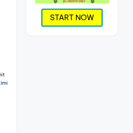
START NOW
nit
kimi