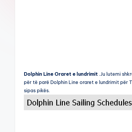
c
k
s
Dolphin Line Oraret e lundrimit
.Ju lutemi shkr
për të parë Dolphin Line oraret e lundrimit për
sipas pikës.