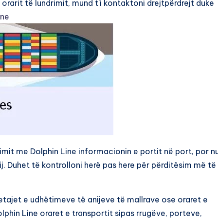
orarit të lundrimit, mund t'i kontaktoni drejtpërdrejt duke
ine
imit me Dolphin Line informacionin e portit në port, por n
ij. Duhet të kontrolloni herë pas here për përditësim më të
detajet e udhëtimeve të anijeve të mallrave ose oraret e
lphin Line oraret e transportit sipas rrugëve, porteve,