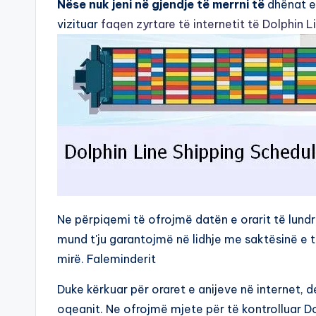
Nëse nuk jeni në gjendje të merrni të
dhënat e 
vizituar
faqen zyrtare të internetit të Dolphin L
Ne përpiqemi të ofrojmë datën e orarit të lundr
mund t'ju garantojmë në lidhje me saktësinë e t
mirë. Faleminderit
Duke kërkuar për oraret e anijeve në internet, 
oqeanit. Ne ofrojmë mjete për të kontrolluar Do