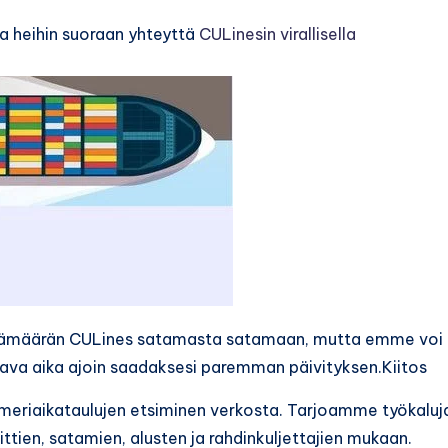
aa heihin suoraan yhteyttä
CULinesin virallisella
vämäärän CULines satamasta satamaan, mutta emme voi
ttava aika ajoin saadaksesi paremman päivityksen.Kiitos
i meriaikataulujen etsiminen verkosta. Tarjoamme työkaluj
ttien, satamien, alusten ja rahdinkuljettajien mukaan.