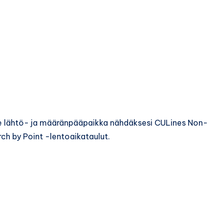
se lähtö- ja määränpääpaikka nähdäksesi CULines Non-
ch by Point -lentoaikataulut.