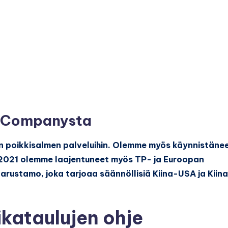
g Companysta
in poikkisalmen palveluihin. Olemme myös käynnistäne
 2021 olemme laajentuneet myös TP- ja Euroopan
 varustamo, joka tarjoaa säännöllisiä Kiina-USA ja Kiin
kataulujen ohje