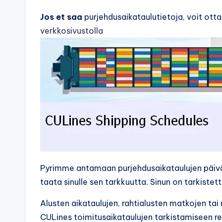
Jos et saa
purjehdusaikataulutietoja, voit ott
verkkosivustolla
Pyrimme antamaan purjehdusaikataulujen päi
taata sinulle sen tarkkuutta. Sinun on tarkiste
Alusten aikataulujen, rahtialusten matkojen ta
CULines toimitusaikataulujen tarkistamiseen rei