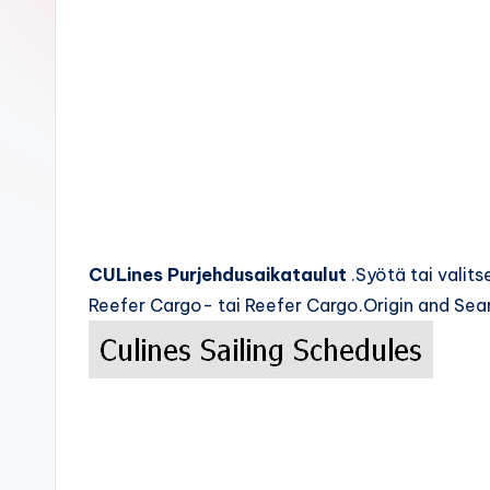
c
k
s
CULines Purjehdusaikataulut
.Syötä tai valit
Reefer Cargo- tai Reefer Cargo.Origin and Sear