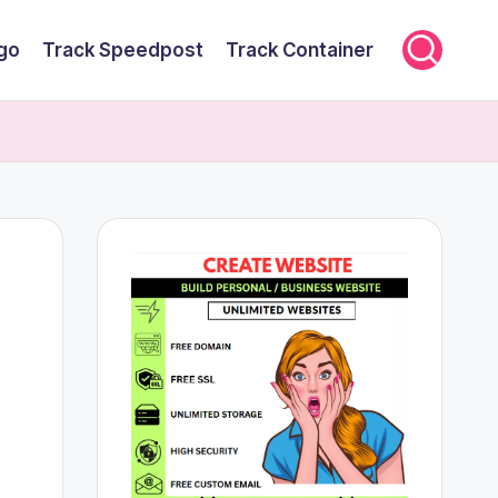
rgo
Track Speedpost
Track Container