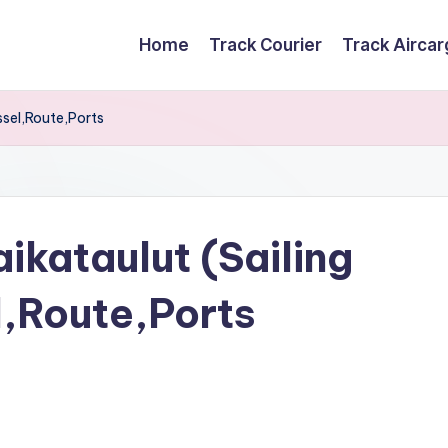
Home
Track Courier
Track Airca
ssel,Route,Ports
ikataulut (Sailing
,Route,Ports