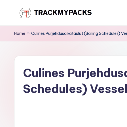
Skip
T
to
content
r
Home
»
Culines Purjehdusaikataulut (Sailing Schedules) Ve
a
c
Culines Purjehdusa
k
M
Schedules) Vessel
y
P
a