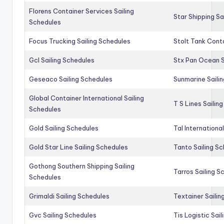
Florens Container Services Sailing
Star Shipping Sa
Schedules
Focus Trucking Sailing Schedules
Stolt Tank Conta
Gcl Sailing Schedules
Stx Pan Ocean S
Geseaco Sailing Schedules
Sunmarine Saili
Global Container International Sailing
T S Lines Sailin
Schedules
Gold Sailing Schedules
Tal Internationa
Gold Star Line Sailing Schedules
Tanto Sailing S
Gothong Southern Shipping Sailing
Tarros Sailing S
Schedules
Grimaldi Sailing Schedules
Textainer Sailin
Gvc Sailing Schedules
Tis Logistic Sai