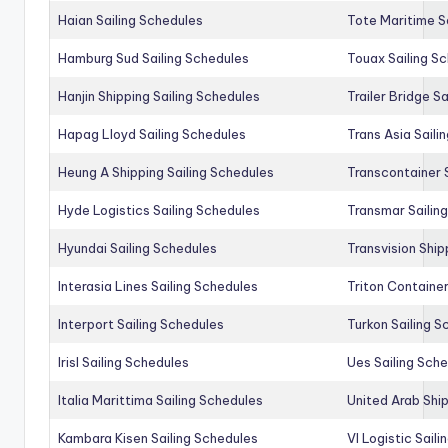
Haian Sailing Schedules
Tote Maritime S
Hamburg Sud Sailing Schedules
Touax Sailing S
Hanjin Shipping Sailing Schedules
Trailer Bridge S
Hapag Lloyd Sailing Schedules
Trans Asia Saili
Heung A Shipping Sailing Schedules
Transcontainer 
Hyde Logistics Sailing Schedules
Transmar Sailin
Hyundai Sailing Schedules
Transvision Ship
Interasia Lines Sailing Schedules
Triton Container
Interport Sailing Schedules
Turkon Sailing S
Irisl Sailing Schedules
Ues Sailing Sch
Italia Marittima Sailing Schedules
United Arab Ship
Kambara Kisen Sailing Schedules
Vl Logistic Sail