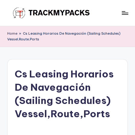
Skip
to
T
content
r
Home
»
Cs Leasing Horarios De Navegación (Sailing Schedules)
Vessel,Route,Ports
a
c
k
Cs Leasing Horarios
M
y
De Navegación
P
(Sailing Schedules)
a
Vessel,Route,Ports
c
k
s