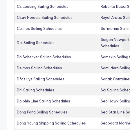
Cs Leasing Sailing Schedules
Roberto Bucci S
Csav Norasia Sailing Schedules
Royal Arctic Sai
Culines Sailing Schedules
Safmarine Saili
Saigon Newport 
Dal Sailing Schedules
Schedules
Db Schenker Sailing Schedules
Samskip Sailing
Delmas Sailing Schedules
Samudera Sailin
Dfds Lys Sailing Schedules
Sarjak Container
Dhl Sailing Schedules
Sci Sailing Sche
Dolphin Line Sailing Schedules
Sea Hawk Sailin
Dong Fang Sailing Schedules
Sea Star Line Sa
Dong Young Shipping Sailing Schedules
Seaboard Marine