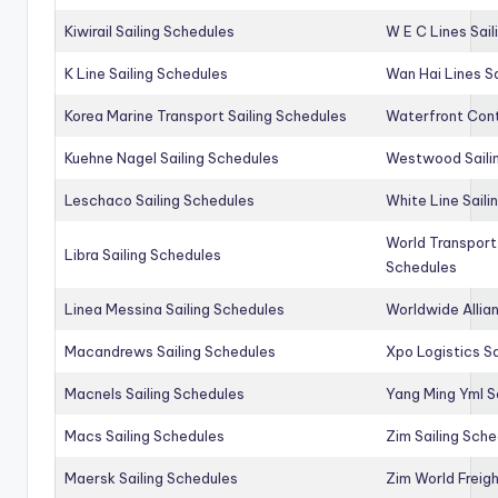
Kiwirail Sailing Schedules
W E C Lines Sail
K Line Sailing Schedules
Wan Hai Lines S
Korea Marine Transport Sailing Schedules
Waterfront Cont
Kuehne Nagel Sailing Schedules
Westwood Saili
Leschaco Sailing Schedules
White Line Saili
World Transport
Libra Sailing Schedules
Schedules
Linea Messina Sailing Schedules
Worldwide Allia
Macandrews Sailing Schedules
Xpo Logistics Sa
Macnels Sailing Schedules
Yang Ming Yml S
Macs Sailing Schedules
Zim Sailing Sch
Maersk Sailing Schedules
Zim World Freigh