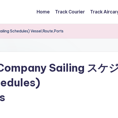
Home
Track Courier
Track Airca
ing Schedules) Vessel,Route,Ports
 Company Sailing スケ
edules)
s