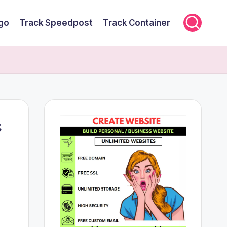
rgo
Track Speedpost
Track Container
ジ