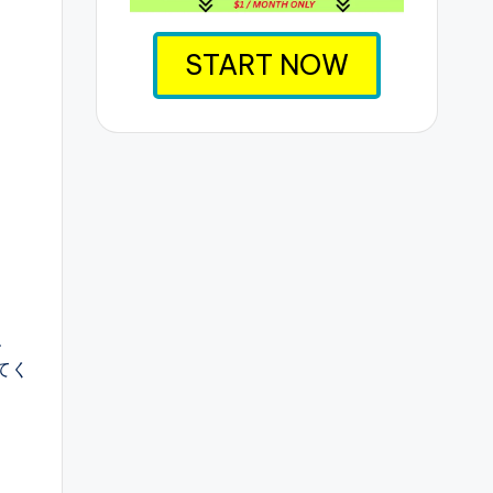
START NOW
、
てく