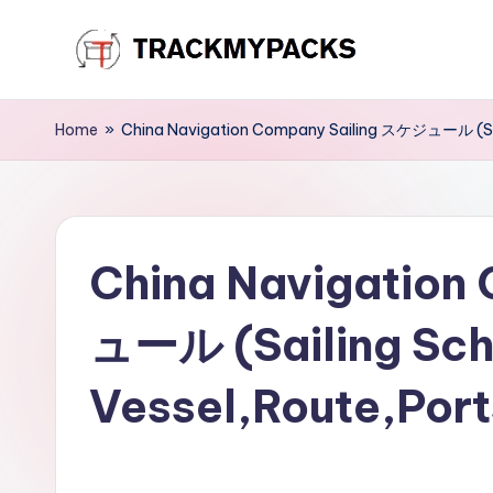
Skip
T
to
content
r
Home
»
China Navigation Company Sailing スケジュール (Sail
a
c
China Navigation
k
M
ュール (Sailing Sch
y
Vessel,Route,Port
P
a