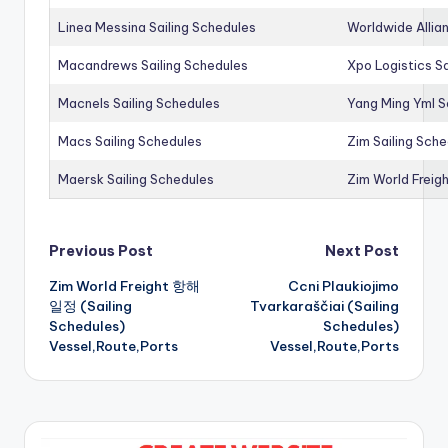
Linea Messina Sailing Schedules
Worldwide Allia
Macandrews Sailing Schedules
Xpo Logistics Sa
Macnels Sailing Schedules
Yang Ming Yml S
Macs Sailing Schedules
Zim Sailing Sch
Maersk Sailing Schedules
Zim World Freigh
Post
Previous Post
Next Post
Zim World Freight 항해
Ccni Plaukiojimo
navigation
일정 (Sailing
Tvarkaraščiai (Sailing
Schedules)
Schedules)
Vessel,Route,Ports
Vessel,Route,Ports