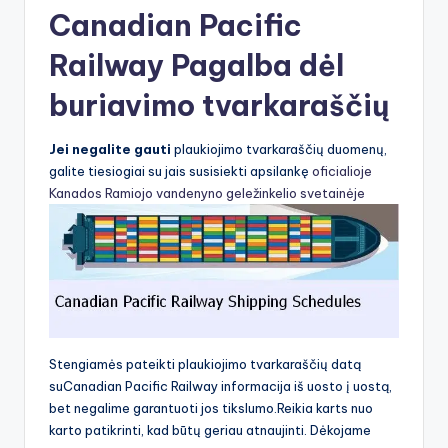
Canadian Pacific
Railway Pagalba dėl
buriavimo tvarkaraščių
Jei negalite gauti
plaukiojimo tvarkaraščių duomenų,
galite tiesiogiai su jais susisiekti apsilankę
oficialioje
Kanados Ramiojo vandenyno geležinkelio svetainėje
Stengiamės pateikti plaukiojimo tvarkaraščių datą
suCanadian Pacific Railway informacija iš uosto į uostą,
bet negalime garantuoti jos tikslumo.Reikia karts nuo
karto patikrinti, kad būtų geriau atnaujinti. Dėkojame