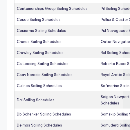
Containerships Group Sailing Schedules
Pil Sailing Sched
Cosco Sailing Schedules
Pollux & Castor 
Cosiarma Sailing Schedules
Psl Navegacao S
Cronos Sailing Schedules
Qatar Navigatio
Crowley Sailing Schedules
Rcl Sailing Sche
Cs Leasing Sailing Schedules
Roberto Bucci S
Csav Norasia Sailing Schedules
Royal Arctic Sai
Culines Sailing Schedules
Safmarine Saili
Saigon Newport 
Dal Sailing Schedules
Schedules
Db Schenker Sailing Schedules
Samskip Sailing
Delmas Sailing Schedules
Samudera Sailin