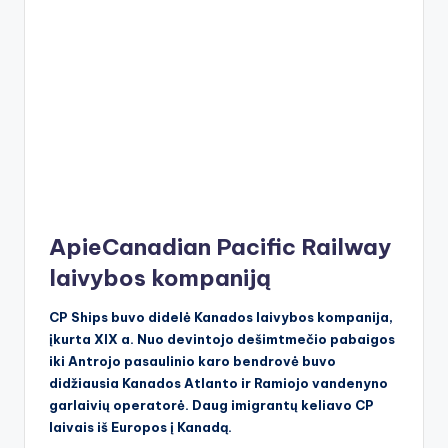
ApieCanadian Pacific Railway
laivybos kompaniją
CP Ships buvo didelė Kanados laivybos kompanija,
įkurta XIX a. Nuo devintojo dešimtmečio pabaigos
iki Antrojo pasaulinio karo bendrovė buvo
didžiausia Kanados Atlanto ir Ramiojo vandenyno
garlaivių operatorė. Daug imigrantų keliavo CP
laivais iš Europos į Kanadą.