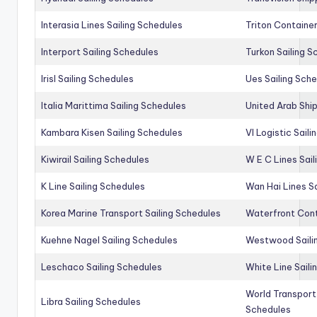
Interasia Lines Sailing Schedules
Triton Container
Interport Sailing Schedules
Turkon Sailing S
Irisl Sailing Schedules
Ues Sailing Sch
Italia Marittima Sailing Schedules
United Arab Ship
Kambara Kisen Sailing Schedules
Vl Logistic Sail
Kiwirail Sailing Schedules
W E C Lines Sail
K Line Sailing Schedules
Wan Hai Lines S
Korea Marine Transport Sailing Schedules
Waterfront Cont
Kuehne Nagel Sailing Schedules
Westwood Saili
Leschaco Sailing Schedules
White Line Saili
World Transport
Libra Sailing Schedules
Schedules