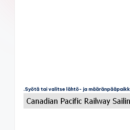
c
k
s
.Syötä tai valitse lähtö- ja määränpääpaik