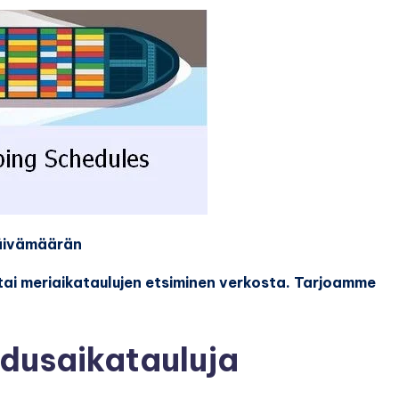
päivämäärän
 tai meriaikataulujen etsiminen verkosta. Tarjoamme
hdusaikatauluja