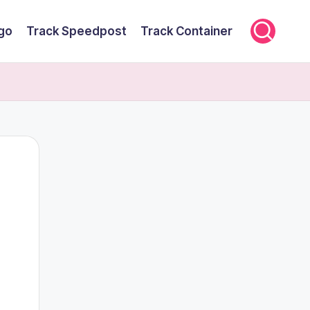
rgo
Track Speedpost
Track Container