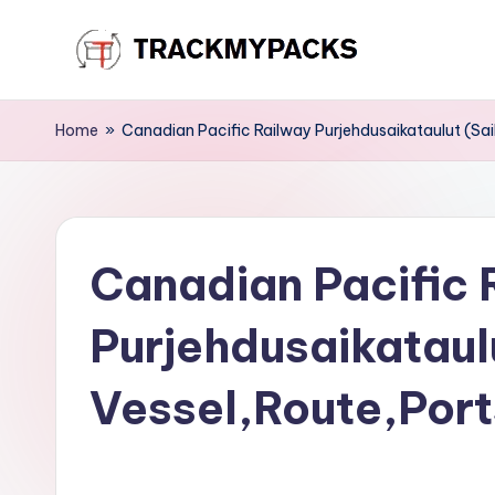
Skip
T
to
content
r
Home
»
Canadian Pacific Railway Purjehdusaikataulut (Sai
a
c
Canadian Pacific 
k
M
Purjehdusaikataul
y
Vessel,Route,Port
P
a