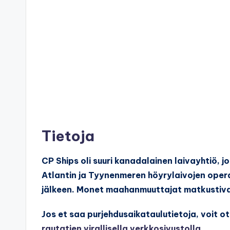
Tietoja
CP Ships oli suuri kanadalainen laivayhtiö, j
Atlantin ja Tyynenmeren höyrylaivojen oper
jälkeen. Monet maahanmuuttajat matkustiv
Jos et saa
purjehdusaikataulutietoja, voit o
rautatien virallisella verkkosivustolla