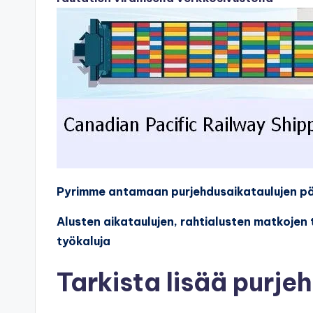
Pyrimme antamaan purjehdusaikataulujen 
Alusten aikataulujen, rahtialusten matkojen
työkaluja
Tarkista lisää purje