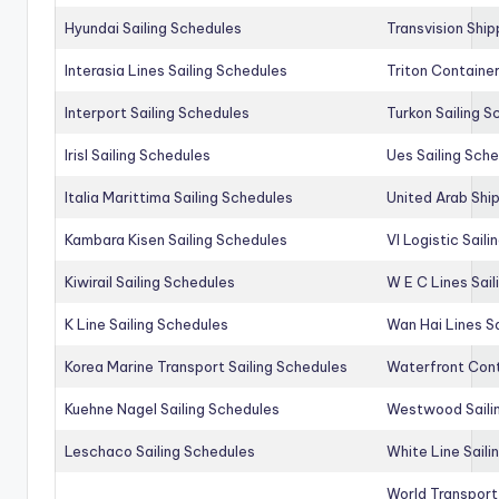
Hyundai Sailing Schedules
Transvision Ship
Interasia Lines Sailing Schedules
Triton Container
Interport Sailing Schedules
Turkon Sailing S
Irisl Sailing Schedules
Ues Sailing Sch
Italia Marittima Sailing Schedules
United Arab Ship
Kambara Kisen Sailing Schedules
Vl Logistic Sail
Kiwirail Sailing Schedules
W E C Lines Sail
K Line Sailing Schedules
Wan Hai Lines S
Korea Marine Transport Sailing Schedules
Waterfront Cont
Kuehne Nagel Sailing Schedules
Westwood Saili
Leschaco Sailing Schedules
White Line Saili
World Transport