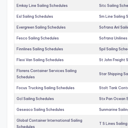
Emkay Line Sailing Schedules
Sitc Sailing Sch
Esl Sailing Schedules
Sm Line Sailing
Evergreen Sailing Schedules
Sofrana Anl Sail
Fesco Sailing Schedules
Sofrana Unilines
Finnlines Sailing Schedules
Spil Sailing Sch
Flexi Van Sailing Schedules
St John Freight 
Florens Container Services Sailing
Star Shipping Sa
Schedules
Focus Trucking Sailing Schedules
Stolt Tank Conta
Gcl Sailing Schedules
Stx Pan Ocean S
Geseaco Sailing Schedules
Sunmarine Saili
Global Container International Sailing
T S Lines Sailin
Schedules