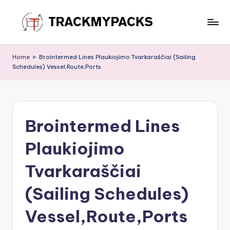
Skip
to
T
content
r
Home
»
Brointermed Lines Plaukiojimo Tvarkaraščiai (Sailing
Schedules) Vessel,Route,Ports
a
c
k
Brointermed Lines
M
y
Plaukiojimo
P
Tvarkaraščiai
a
(Sailing Schedules)
c
k
Vessel,Route,Ports
s