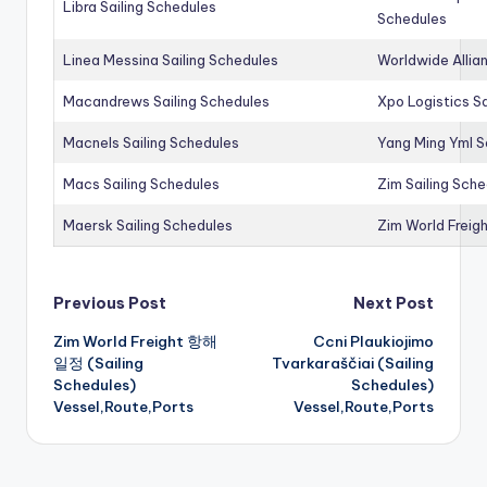
Libra Sailing Schedules
Schedules
Linea Messina Sailing Schedules
Worldwide Allia
Macandrews Sailing Schedules
Xpo Logistics Sa
Macnels Sailing Schedules
Yang Ming Yml S
Macs Sailing Schedules
Zim Sailing Sch
Maersk Sailing Schedules
Zim World Freigh
Post
Previous Post
Next Post
Zim World Freight 항해
Ccni Plaukiojimo
navigation
일정 (Sailing
Tvarkaraščiai (Sailing
Schedules)
Schedules)
Vessel,Route,Ports
Vessel,Route,Ports