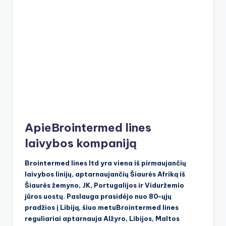
ApieBrointermed lines
laivybos kompaniją
Brointermed lines ltd yra viena iš pirmaujančių
laivybos linijų, aptarnaujančių Šiaurės Afriką iš
Šiaurės žemyno, JK, Portugalijos ir Viduržemio
jūros uostų. Paslauga prasidėjo nuo 80-ųjų
pradžios į Libiją, šiuo metuBrointermed lines
reguliariai aptarnauja Alžyro, Libijos, Maltos