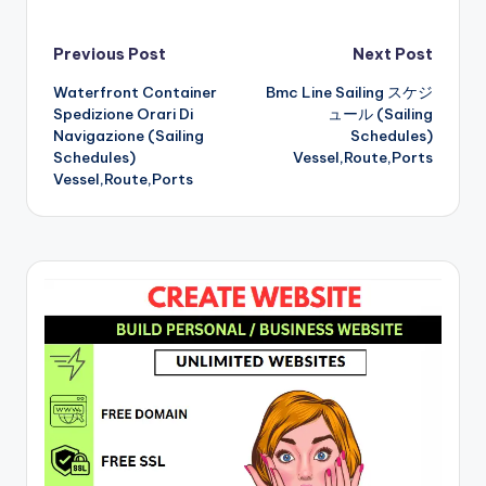
Post
Previous Post
Next Post
Waterfront Container
Bmc Line Sailing スケジ
navigation
Spedizione Orari Di
ュール (Sailing
Navigazione (Sailing
Schedules)
Schedules)
Vessel,Route,Ports
Vessel,Route,Ports