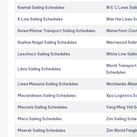
Kiwirail Sailing Schedules
W E C Lines Sail
K Line Sailing Schedules
Wan Hai Lines S
Korea Marine Transport Sailing Schedules
Waterfront Cont
Kuehne Nagel Sailing Schedules
Westwood Saili
Leschaco Sailing Schedules
White Line Saili
World Transport
Libra Sailing Schedules
Schedules
Linea Messina Sailing Schedules
Worldwide Allia
Macandrews Sailing Schedules
Xpo Logistics Sa
Macnels Sailing Schedules
Yang Ming Yml S
Macs Sailing Schedules
Zim Sailing Sch
Maersk Sailing Schedules
Zim World Freigh