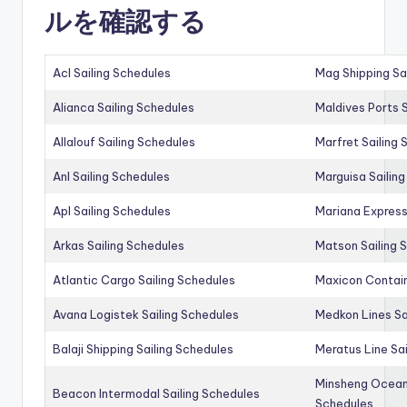
ルを確認する
Acl Sailing Schedules
Mag Shipping Sa
Alianca Sailing Schedules
Maldives Ports S
Allalouf Sailing Schedules
Marfret Sailing
Anl Sailing Schedules
Marguisa Sailin
Apl Sailing Schedules
Mariana Express
Arkas Sailing Schedules
Matson Sailing 
Atlantic Cargo Sailing Schedules
Maxicon Contain
Avana Logistek Sailing Schedules
Medkon Lines Sa
Balaji Shipping Sailing Schedules
Meratus Line Sa
Minsheng Ocean 
Beacon Intermodal Sailing Schedules
Schedules