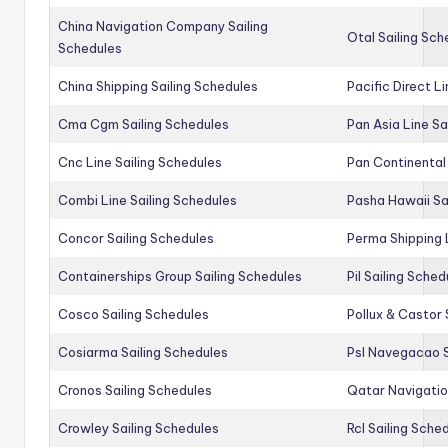
China Navigation Company Sailing
Otal Sailing Sch
Schedules
China Shipping Sailing Schedules
Pacific Direct L
Cma Cgm Sailing Schedules
Pan Asia Line Sa
Cnc Line Sailing Schedules
Pan Continental 
Combi Line Sailing Schedules
Pasha Hawaii Sa
Concor Sailing Schedules
Perma Shipping 
Containerships Group Sailing Schedules
Pil Sailing Sched
Cosco Sailing Schedules
Pollux & Castor 
Cosiarma Sailing Schedules
Psl Navegacao S
Cronos Sailing Schedules
Qatar Navigatio
Crowley Sailing Schedules
Rcl Sailing Sche