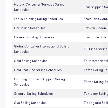
Florens Container Services Sailing
Star Shipping Sa
Schedules
Focus Trucking Sailing Schedules
Stolt Tank Conta
Gcl Sailing Schedules
Stx Pan Ocean S
Geseaco Sailing Schedules
Sunmarine Saili
Global Container International Sailing
T S Lines Sailin
Schedules
Gold Sailing Schedules
Tal Internationa
Gold Star Line Sailing Schedules
Tanto Sailing S
Gothong Southern Shipping Sailing
Tarros Sailing S
Schedules
Grimaldi Sailing Schedules
Textainer Sailin
Gvc Sailing Schedules
Tis Logistic Sai