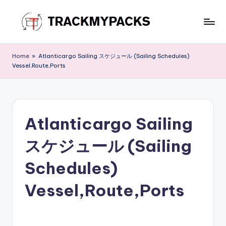
Skip
to
T
content
r
Home
»
Atlanticargo Sailing スケジュール (Sailing Schedules)
Vessel,Route,Ports
a
c
k
Atlanticargo Sailing
M
y
スケジュール (Sailing
P
Schedules)
a
Vessel,Route,Ports
c
k
s