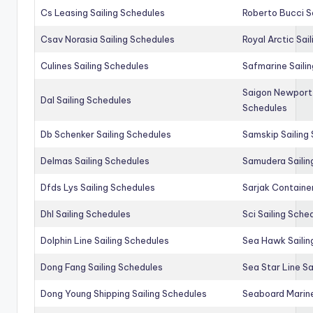
Cs Leasing Sailing Schedules
Roberto Bucci S
Csav Norasia Sailing Schedules
Royal Arctic Sai
Culines Sailing Schedules
Safmarine Saili
Saigon Newport 
Dal Sailing Schedules
Schedules
Db Schenker Sailing Schedules
Samskip Sailing
Delmas Sailing Schedules
Samudera Sailin
Dfds Lys Sailing Schedules
Sarjak Container
Dhl Sailing Schedules
Sci Sailing Sche
Dolphin Line Sailing Schedules
Sea Hawk Sailin
Dong Fang Sailing Schedules
Sea Star Line Sa
Dong Young Shipping Sailing Schedules
Seaboard Marine