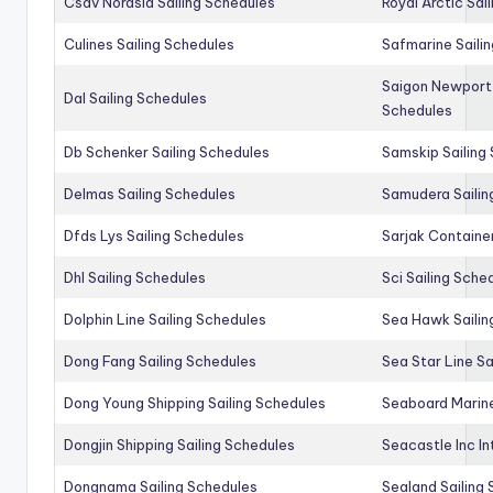
Csav Norasia Sailing Schedules
Royal Arctic Sai
Culines Sailing Schedules
Safmarine Saili
Saigon Newport 
Dal Sailing Schedules
Schedules
Db Schenker Sailing Schedules
Samskip Sailing
Delmas Sailing Schedules
Samudera Sailin
Dfds Lys Sailing Schedules
Sarjak Container
Dhl Sailing Schedules
Sci Sailing Sche
Dolphin Line Sailing Schedules
Sea Hawk Sailin
Dong Fang Sailing Schedules
Sea Star Line Sa
Dong Young Shipping Sailing Schedules
Seaboard Marine
Dongjin Shipping Sailing Schedules
Seacastle Inc In
Dongnama Sailing Schedules
Sealand Sailing