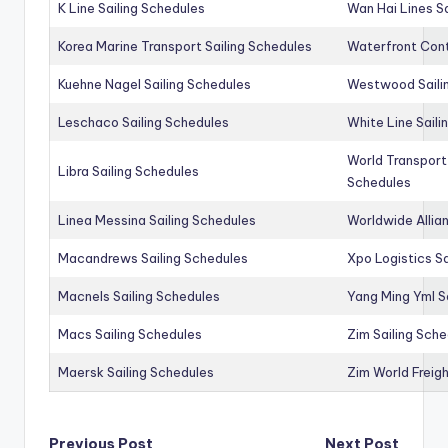
K Line Sailing Schedules
Wan Hai Lines S
Korea Marine Transport Sailing Schedules
Waterfront Cont
Kuehne Nagel Sailing Schedules
Westwood Saili
Leschaco Sailing Schedules
White Line Saili
World Transport
Libra Sailing Schedules
Schedules
Linea Messina Sailing Schedules
Worldwide Allia
Macandrews Sailing Schedules
Xpo Logistics Sa
Macnels Sailing Schedules
Yang Ming Yml S
Macs Sailing Schedules
Zim Sailing Sch
Maersk Sailing Schedules
Zim World Freigh
Previous Post
Next Post