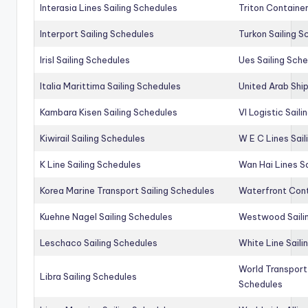
Interasia Lines Sailing Schedules
Triton Container
Interport Sailing Schedules
Turkon Sailing S
Irisl Sailing Schedules
Ues Sailing Sch
Italia Marittima Sailing Schedules
United Arab Ship
Kambara Kisen Sailing Schedules
Vl Logistic Sail
Kiwirail Sailing Schedules
W E C Lines Sail
K Line Sailing Schedules
Wan Hai Lines S
Korea Marine Transport Sailing Schedules
Waterfront Cont
Kuehne Nagel Sailing Schedules
Westwood Saili
Leschaco Sailing Schedules
White Line Saili
World Transport
Libra Sailing Schedules
Schedules