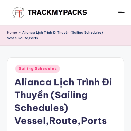
Skip
to
T
content
r
Home
»
Alianca Lịch Trình Đi Thuyền (Sailing Schedules)
Vessel,Route,Ports
a
c
k
Posted
M
Sailing Schedules
in
Alianca Lịch Trình Đi
y
P
Thuyền (Sailing
a
Schedules)
c
Vessel,Route,Ports
k
s