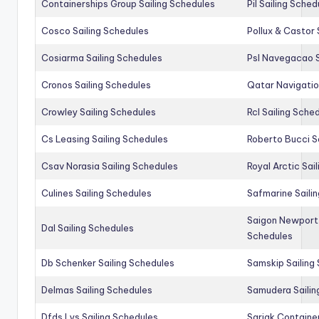
Containerships Group Sailing Schedules
Pil Sailing Sched
Cosco Sailing Schedules
Pollux & Castor 
Cosiarma Sailing Schedules
Psl Navegacao S
Cronos Sailing Schedules
Qatar Navigatio
Crowley Sailing Schedules
Rcl Sailing Sche
Cs Leasing Sailing Schedules
Roberto Bucci S
Csav Norasia Sailing Schedules
Royal Arctic Sai
Culines Sailing Schedules
Safmarine Saili
Saigon Newport 
Dal Sailing Schedules
Schedules
Db Schenker Sailing Schedules
Samskip Sailing
Delmas Sailing Schedules
Samudera Sailin
Dfds Lys Sailing Schedules
Sarjak Container