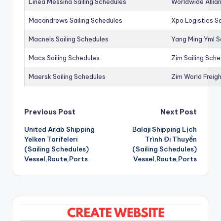
Linea Messina Sailing Schedules
Worldwide Allia
Macandrews Sailing Schedules
Xpo Logistics Sa
Macnels Sailing Schedules
Yang Ming Yml S
Macs Sailing Schedules
Zim Sailing Sch
Maersk Sailing Schedules
Zim World Freigh
Post
Previous Post
Next Post
United Arab Shipping
Balaji Shipping Lịch
navigation
Yelken Tarifeleri
Trình Đi Thuyền
(Sailing Schedules)
(Sailing Schedules)
Vessel,Route,Ports
Vessel,Route,Ports