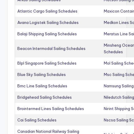
Atlantic Cargo Sailing Schedules
Maxicon Contain
Avana Logistek Sailing Schedules
Medkon Lines Sa
Balaji Shipping Sailing Schedules
Meratus Line Sa
Minsheng Ocean 
Beacon Intermodal Sailing Schedules
Schedules
Blpl Singapore Sailing Schedules
Mol Sailing Sche
Blue Sky Sailing Schedules
Msc Sailing Sch
Bmc Line Sailing Schedules
Namsung Sailing
Bridgehead Sailing Schedules
Niledutch Sailin
Brointermed Lines Sailing Schedules
Nirint Shipping 
Cai Sailing Schedules
Nscsa Sailing S
Canadian National Railway Sailing