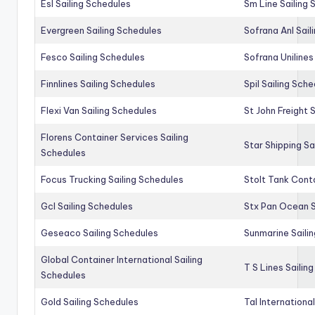
Esl Sailing Schedules
Sm Line Sailing
Evergreen Sailing Schedules
Sofrana Anl Sail
Fesco Sailing Schedules
Sofrana Unilines
Finnlines Sailing Schedules
Spil Sailing Sch
Flexi Van Sailing Schedules
St John Freight 
Florens Container Services Sailing
Star Shipping Sa
Schedules
Focus Trucking Sailing Schedules
Stolt Tank Conta
Gcl Sailing Schedules
Stx Pan Ocean S
Geseaco Sailing Schedules
Sunmarine Saili
Global Container International Sailing
T S Lines Sailin
Schedules
Gold Sailing Schedules
Tal Internationa