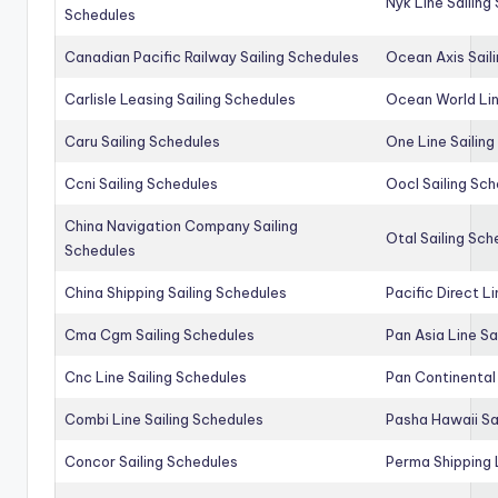
Nyk Line Sailing
Schedules
Canadian Pacific Railway Sailing Schedules
Ocean Axis Sail
Carlisle Leasing Sailing Schedules
Ocean World Lin
Caru Sailing Schedules
One Line Sailin
Ccni Sailing Schedules
Oocl Sailing Sc
China Navigation Company Sailing
Otal Sailing Sch
Schedules
China Shipping Sailing Schedules
Pacific Direct L
Cma Cgm Sailing Schedules
Pan Asia Line Sa
Cnc Line Sailing Schedules
Pan Continental 
Combi Line Sailing Schedules
Pasha Hawaii Sa
Concor Sailing Schedules
Perma Shipping 